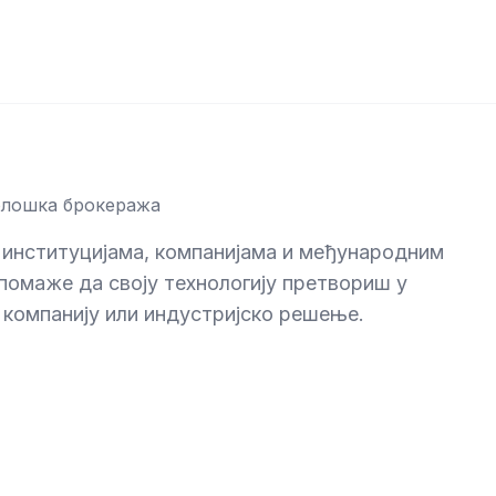
олошка брокеража
 институцијама, компанијама и међународним
помаже да своју технологију претвориш у
 компанију или индустријско решење.