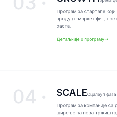
03
Зрела ф
Програм за стартапе који
продуцт-маркет фит, пост
раста.
Детаљније о програму
04
SCALE
Сцалеуп фаза
Програм за компаније са 
ширење на нова тржишта, 