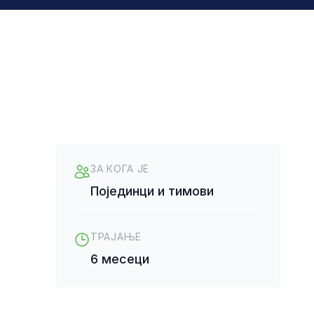
ЗА КОГА ЈЕ
Појединци и тимови
ТРАЈАЊЕ
6 месеци