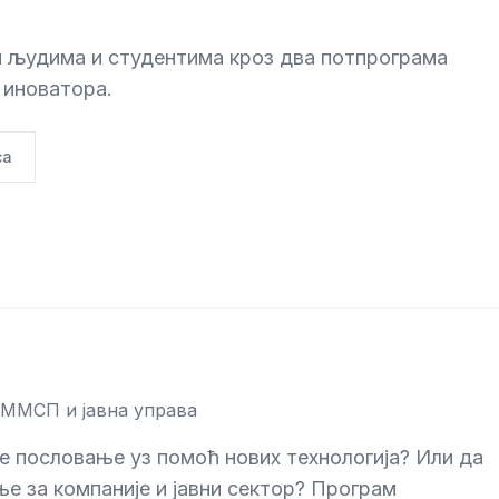
људима и студентима кроз два потпрограма
 иноватора.
са
ММСП и јавна управа
 пословање уз помоћ нових технологија? Или да
е за компаније и јавни сектор? Програм