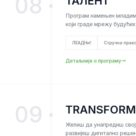
08
ТАЛЕНТ
Програм намењен младим 
који граде мрежу будућих
ЛЕАДНи!
Стручна прак
Детаљније о програму
09
TRANSFORM
Желиш да унапредиш своје
развијеш дигитално решењ