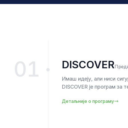
01
DISCOVER
Пред
Имаш идеју, али ниси сигу
DISCOVER је програм за т
Детаљније о програму