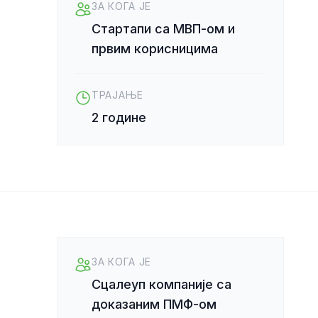
ЗА КОГА ЈЕ
Стартапи са МВП-ом и
првим корисницима
ТРАЈАЊЕ
2 године
ЗА КОГА ЈЕ
Сцалеуп компаније са
доказаним ПМФ-ом