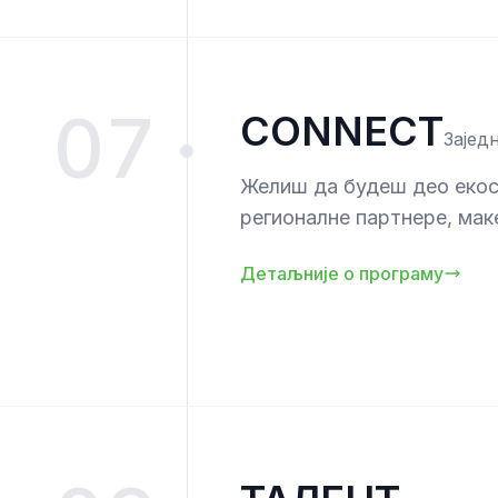
07
CONNECT
Зајед
Желиш да будеш део еко
регионалне партнере, мак
Детаљније о програму