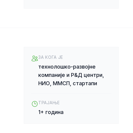
ЗА КОГА ЈЕ
технолошко-развојне
компаније и Р&Д центри,
НИО, ММСП, стартапи
ТРАЈАЊЕ
1+ година