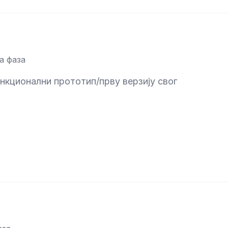
а фаза
ункционални прототип/прву верзију свог