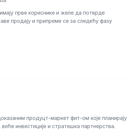
аза
 имају прве кориснике и желе да потврде
аве продају и припреме се за следећу фазу
доказаним продуцт-маркет фит-ом које планирају
веће инвестиције и стратешка партнерства.