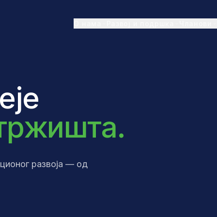
О нама
Развој и подршка
Чланови
еје
 тржишта.
ционог развоја — од