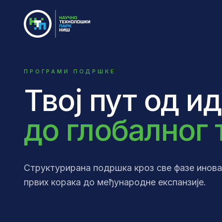
ПРОГРАМИ ПОДРШКЕ
Твој пут од ид
до глобалног
Структурирана подршка кроз све фазе инова
првих корака до међународне експанзије.