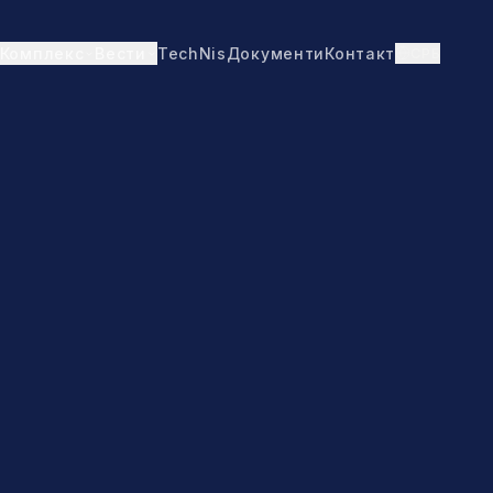
TechNis
Документи
Контакт
СРБ
Комплекс
Вести