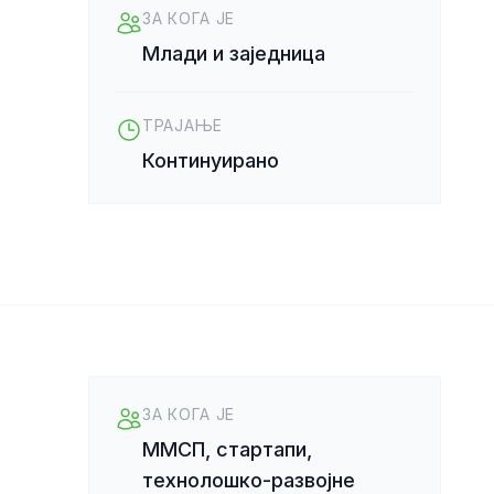
ЗА КОГА ЈЕ
Млади и заједница
ТРАЈАЊЕ
Континуирано
ЗА КОГА ЈЕ
ММСП, стартапи,
технолошко-развојне