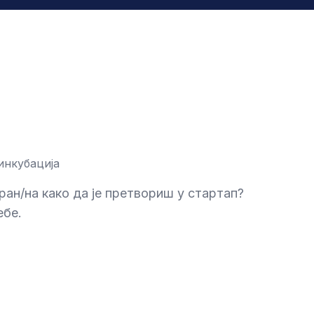
инкубација
ран/на како да је претвориш у стартап?
ебе.