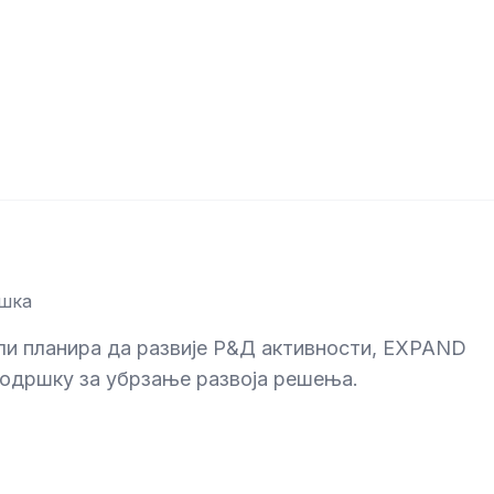
шка
ли планира да развије Р&Д активности, EXPAND
подршку за убрзање развоја решења.