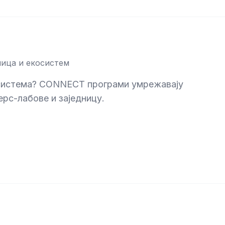
ница и екосистем
система? CONNECT програми умрежавају
ерс-лабове и заједницу.