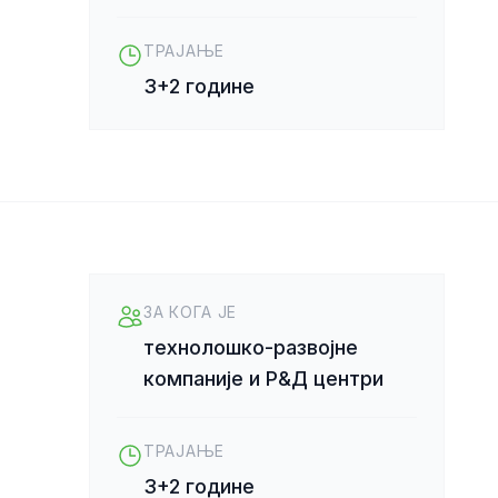
ТРАЈАЊЕ
3+2 године
ЗА КОГА ЈЕ
технолошко-развојне
компаније и Р&Д центри
ТРАЈАЊЕ
3+2 године