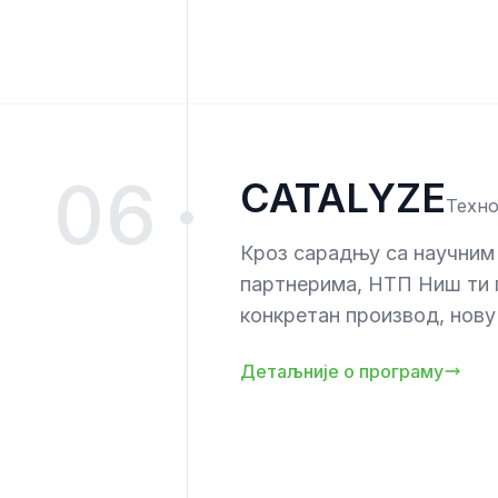
06
CATALYZE
Техн
Кроз сарадњу са научним
партнерима, НТП Ниш ти 
конкретан производ, нову
Детаљније о програму