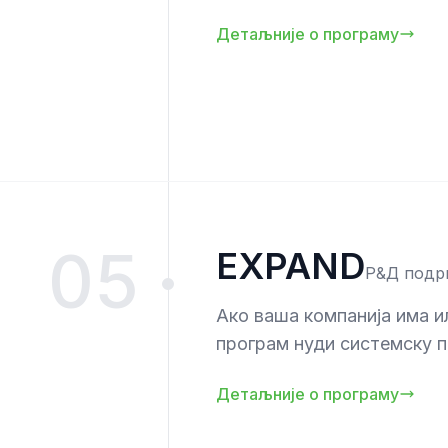
Детаљније о програму
05
EXPAND
Р&Д подр
Ако ваша компанија има и
програм нуди системску 
Детаљније о програму