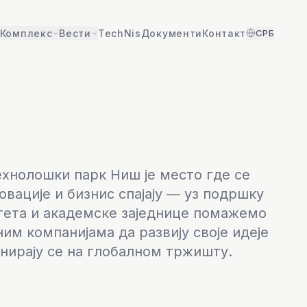
TechNis
Документи
Контакт
СРБ
Комплекс
Вести
хнолошки парк Ниш је место где се
овације и бизнис спајају — уз подршку
тета и академске заједнице помажемо
им компанијама да развију своје идеје
нирају се на глобалном тржишту.