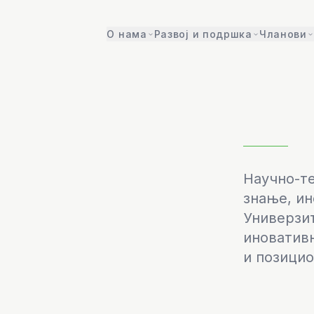
О нама
Развој и подршка
Чланови
Научно-те
знање, ин
Универзи
иновативн
и позицио