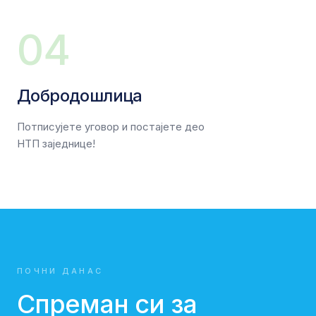
04
Добродошлица
Потписујете уговор и постајете део
НТП заједнице!
ПОЧНИ ДАНАС
Спреман си за