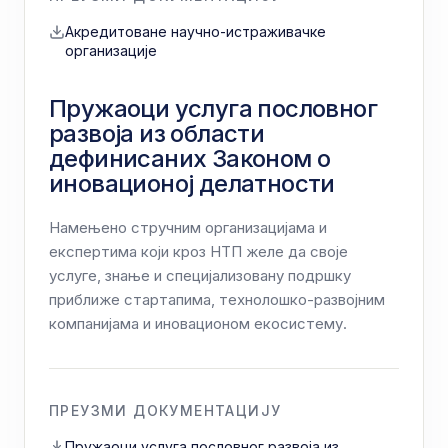
Акредитоване научно-истраживачке
организације
Пружаоци услуга пословног
развоја из области
дефинисаних Законом о
иновационој делатности
Намењено стручним организацијама и
експертима који кроз НТП желе да своје
услуге, знање и специјализовану подршку
приближе стартапима, технолошко-развојним
компанијама и иновационом екосистему.
ПРЕУЗМИ ДОКУМЕНТАЦИЈУ
Пружаоци услуга пословног развоја из