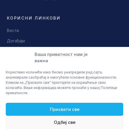
КОРИСНИ ЛИНКОВИ
Вести
Догађаји
Документи
Ваша приватност нам је
важна
Контакт
Користимо колачиће како бисмо унапредили рад сајта,
анализирали саобраћај и омогућили основне функционалности.
Кликом на „Прихвати све“ пристајете на коришћење свих
колачића. Више информација можете пронаћи у нашој Политици
приватности.
© 2026 Научно технолошки парк Ниш
Политика приватности
Услови коришћења
Прихвати све
Одбиј све
Почетна
Програми
Контакт
Мени