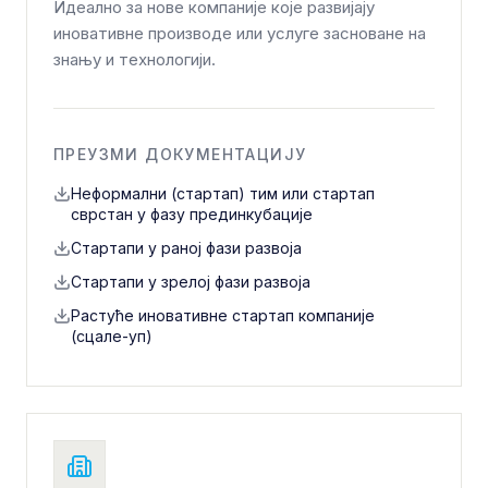
Идеално за нове компаније које развијају
иновативне производе или услуге засноване на
знању и технологији.
ПРЕУЗМИ ДОКУМЕНТАЦИЈУ
Неформални (стартап) тим или стартап
сврстан у фазу прединкубације
Стартапи у раној фази развоја
Стартапи у зрелој фази развоја
Растуће иновативне стартап компаније
(сцале-уп)