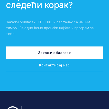
следећи корак?
Закажи обилазак НТП Ниш и састанак са нашим
тимом. Заједно ћемо пронаћи најбољи програм за
тебе.
Закажи обилазак
Контактирај нас