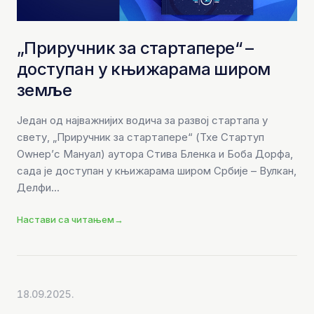
„Приручник за стартапере“ –
доступан у књижарама широм
земље
Један од најважнијих водича за развој стартапа у
свету, „Приручник за стартапере“ (Тхе Стартуп
Оwнер’с Мануал) аутора Стива Бленка и Боба Дорфа,
сада је доступан у књижарама широм Србије – Вулкан,
Делфи...
Настави са читањем
→
18.09.2025.