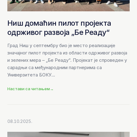
Ниш домаћин пилот пројекта
одрживог развоја „Бе Реадy“
Град Ниш у септембру био је место реализације
значајног пилот пројекта из области одрживог развоја
и зелених мера – „Бе Реадy“. Пројекат је спроведен у
сарадњи са међународним партнерима са
Универзитета БОКУ...
Настави са читањем
→
08.10.2025.