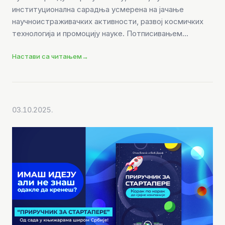
институционална сарадња усмерена на јачање
научноистраживачких активности, развој космичких
технологија и промоцију науке. Потписивањем...
Настави са читањем
→
03.10.2025.