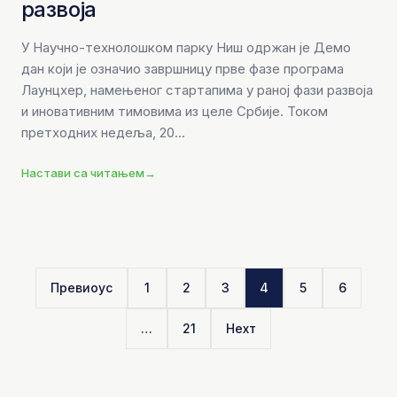
развоја
У Научно-технолошком парку Ниш одржан је Демо
дан који је означио завршницу прве фазе програма
Лаунцхер, намењеног стартапима у раној фази развоја
и иновативним тимовима из целе Србије. Током
претходних недеља, 20...
Настави са читањем
→
Превиоус
1
2
3
4
5
6
…
21
Неxт