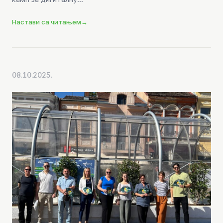
Настави са читањем
→
08.10.2025.