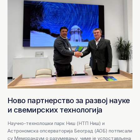
Ново партнерство за развој науке
и свемирских технологија
Научно-технолошки парк Ниш (НТП Ниш) и
Астрономска опсерваторија Београд (АОБ) потписали
су Меморандум о разумевању, чиме је успостављена