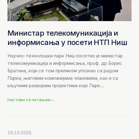
Министар телекомуникација и
информисања у посети НТП Ниш
Научно-технолошки парк Ниш посетио је министар
телекомуникација и информисања, проф. др Борис
Братина, који се том приликом упознао са радом
Парка, његовим компанијама члановима, као и са
кључним развојним пројектима које Парк...
Настави са читањем
→
16.10.2025.