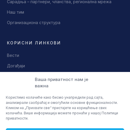
Сарадња – партнери, чланства, регионална мрежа
Наш тим
Организациона структура
КОРИСНИ ЛИНКОВИ
Вести
Догађаји
Документи
Ваша приватност нам је
важна
Контакт
Користимо колачиће како бисмо унапредили рад сајта,
анализирали саобраћај и омогућили основне функционалности.
Кликом на „Прихвати све“ пристајете на коришћење свих
колачића. Више информација можете пронаћи у нашој Политици
приватности.
© 2026 Научно технолошки парк Ниш
Политика приватности
Услови коришћења