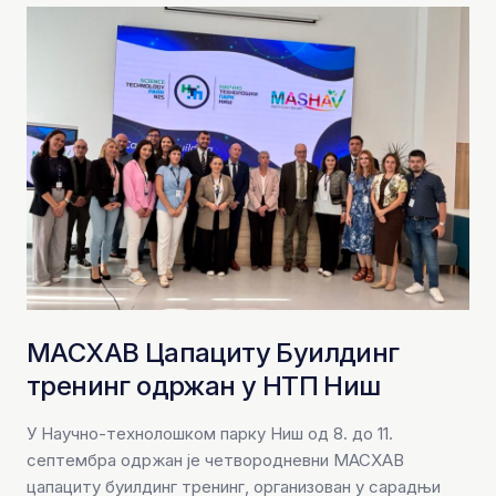
МАСХАВ Цапацитy Буилдинг
тренинг одржан у НТП Ниш
У Научно-технолошком парку Ниш од 8. до 11.
септембра одржан је четвородневни МАСХАВ
цапацитy буилдинг тренинг, организован у сарадњи