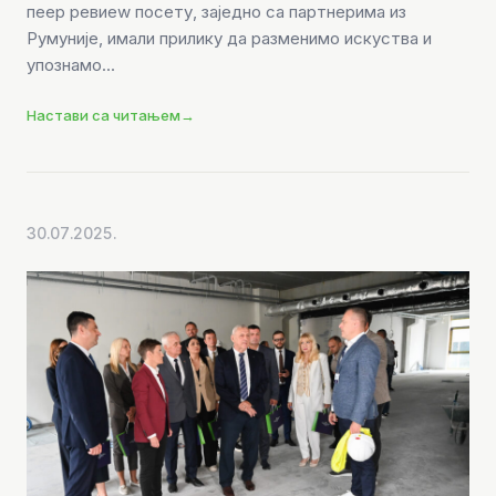
пеер ревиеw посету, заједно са партнерима из
Румуније, имали прилику да разменимо искуства и
упознамо...
Настави са читањем
→
30.07.2025.