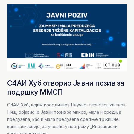
С4АИ Хуб отворио Јавни позив за
подршку ММСП
С4АИ Хуб, којим координира Научно-технолошки парк
Ниш, објавио је Јавни позив за микро, мала и средња
предузећа, као и мала предузећа средње тржишне
капитализације, за учешће у програму „Иновациони
камп за дигиталну...