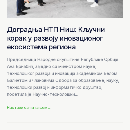
Доградња НТП Ниш: Кључни
корак у развоју иновационог
екосистема региона
Председница Народне скупштине Републике Србије
Ана Брнабић, заједно са министром науке,
технолошког развоја и иновација академиком Белом
Балинтом и члановима Одбора за образовање, науку,
технолошки развој и информатичко друштво,
посетила је Научно-технолошки...
Настави са читањем
→