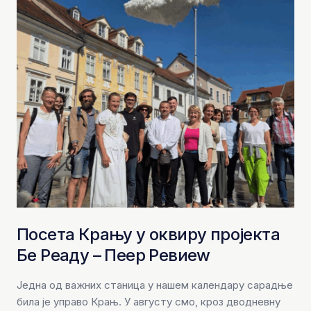
Посета Крању у оквиру пројекта
Бе Реадy – Пеер Ревиеw
Једна од важних станица у нашем календару сарадње
била је управо Крањ. У августу смо, кроз дводневну