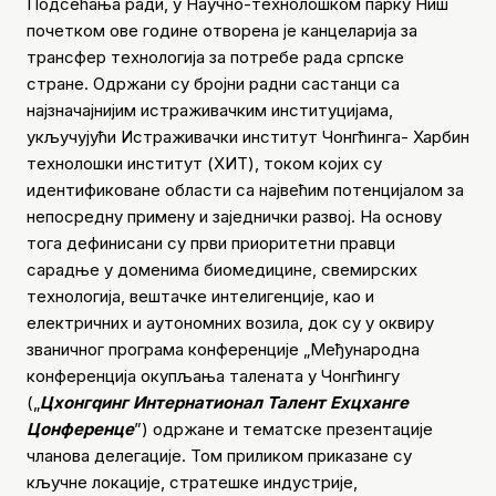
Подсећања ради, у Научно-технолошком парку Ниш
почетком ове године отворена је канцеларија за
трансфер технологија за потребе рада српске
стране. Одржани су бројни радни састанци са
најзначајнијим истраживачким институцијама,
укључујући Истраживачки институт Чонгћинга- Харбин
технолошки институт (ХИТ), током којих су
идентификоване области са највећим потенцијалом за
непосредну примену и заједнички развој. На основу
тога дефинисани су први приоритетни правци
сарадње у доменима биомедицине, свемирских
технологија, вештачке интелигенције, као и
електричних и аутономних возила, док су у оквиру
званичног програма конференције „Међународна
конференција окупљања талената у Чонгћингу
(„
Цхонгqинг Интернатионал Талент Еxцханге
Цонференце
”) одржане и тематске презентације
чланова делегације. Том приликом приказане су
кључне локације, стратешке индустрије,