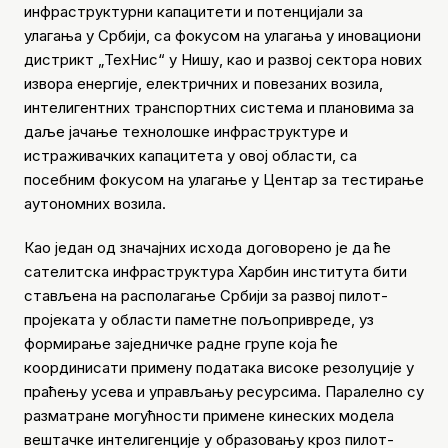
инфраструктурни капацитети и потенцијали за
улагања у Србији, са фокусом на улагања у иновациони
дистрикт „ТехНис“ у Нишу, као и развој сектора нових
извора енергије, електричних и повезаних возила,
интелигентних транспортних система и плановима за
даље јачање технолошке инфраструктуре и
истраживачких капацитета у овој области, са
посебним фокусом на улагање у Центар за тестирање
аутономних возила.
Као један од значајних исхода договорено је да ће
сателитска инфраструктура Харбин института бити
стављена на располагање Србији за развој пилот-
пројеката у области паметне пољопривреде, уз
формирање заједничке радне групе која ће
координисати примену података високе резолуције у
праћењу усева и управљању ресурсима. Паралелно су
разматране могућности примене кинеских модела
вештачке интелигенције у образовању кроз пилот-