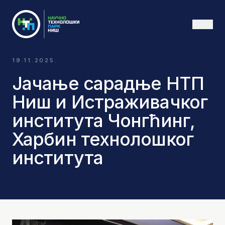
СРБ
19.11.2025.
Јачање сарадње НТП
Ниш и Истраживачког
института Чонгћинг,
Харбин технолошког
института