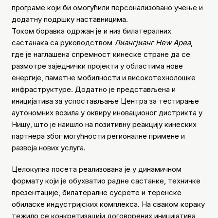
програме који би омогућили персонализовано учење и
додатну подршку наставницима.
Током боравка одржан је и низ билатералних
састанака са руководством
Лиангјианг Неw Ареа
,
где је наглашена спремност кинеске стране да се
размотре заједнички пројекти у областима нове
енергије, паметне мобилности и високотехнолошке
инфраструктуре. Додатно је представљена и
иницијатива за успостављање Центра за тестирање
аутономних возила у оквиру иновационог дистрикта у
Нишу, што је наишло на позитивну реакцију кинеских
партнера због могућности регионалне примене и
развоја нових услуга.
Целокупна посета реализована је у динамичном
формату који је обухватио радне састанке, техничке
презентације, билатералне сусрете и теренске
обиласке индустријских комплекса. На сваком кораку
тежило се конкретизацији договорених иницијатива,