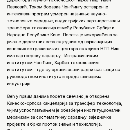
Павловић. Током боравка Чонгћингу остварен је
интензиван програм усмерен на јачање научно-
технолошке сарадње, индустријских партнерстава и
трансфера технологија између Републике Србије и
Народне Републике Кине. Посета је искоришћена за
јачање директних веза са једним од најзначајнијих
кинеских истраживачких центара са којима НТП Ниш
има партнерску сарадњу– Истраживачким
институтом Чонгћинг, Харбин технолошким
институтом – где су организовани радни састанци са
руководством института и представницима
индустрије.
Већ у првим данима посете свечано је отворена
Кинеско-српска канцеларија за трансфер технологија,
чијим успостављањем је обезбеђен институционални
механизам за систематичну сарадњу, заједничке
пројекте и бржи проток знања и технологија.