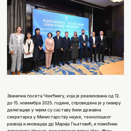
Званична посета Чонгћингу, која је реализована од 12.
до 15. новембра 2025. године, спроведена је у оквиру
делегације у чијем су саставу били државна
секретарка у Министарству науке, технолошког
развоја и иновација др Марија Гњатовић, и помоћник
директора Научно-технолошког парка Ниш, Иван