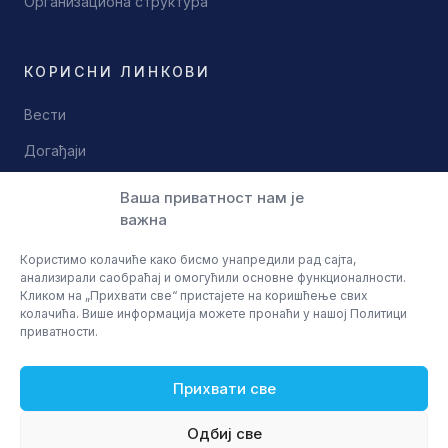
Организациона структура
КОРИСНИ ЛИНКОВИ
Вести
Догађаји
Документи
Ваша приватност нам је
важна
Контакт
Користимо колачиће како бисмо унапредили рад сајта,
анализирали саобраћај и омогућили основне функционалности.
Кликом на „Прихвати све“ пристајете на коришћење свих
колачића. Више информација можете пронаћи у нашој Политици
приватности.
© 2026 Научно технолошки парк Ниш
Политика приватности
Услови коришћења
Прихвати све
Одбиј све