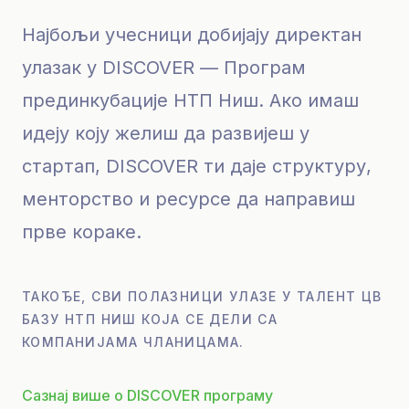
Најбољи учесници добијају директан
улазак у DISCOVER — Програм
прединкубације НТП Ниш. Ако имаш
идеју коју желиш да развијеш у
стартап, DISCOVER ти даје структуру,
менторство и ресурсе да направиш
прве кораке.
ТАКОЂЕ, СВИ ПОЛАЗНИЦИ УЛАЗЕ У ТАЛЕНТ ЦВ
БАЗУ НТП НИШ КОЈА СЕ ДЕЛИ СА
КОМПАНИЈАМА ЧЛАНИЦАМА.
Сазнај више о DISCOVER програму