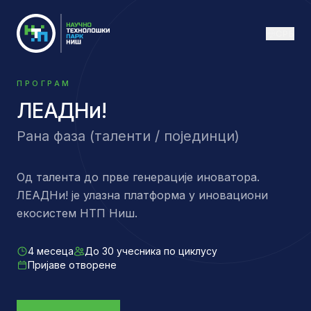
СРБ
ПРОГРАМ
ЛЕАДНи!
Рана фаза (таленти / појединци)
Од талента до прве генерације иноватора.
ЛЕАДНи! је улазна платформа у иновациони
екосистем НТП Ниш.
4 месеца
До 30 учесника по циклусу
Пријаве отворене