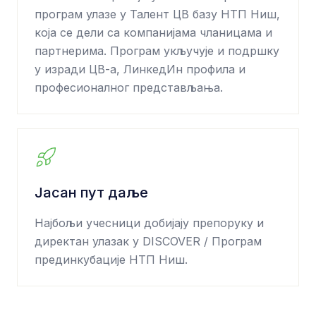
програм улазе у Талент ЦВ базу НТП Ниш,
која се дели са компанијама чланицама и
партнерима. Програм укључује и подршку
у изради ЦВ-а, ЛинкедИн профила и
професионалног представљања.
Јасан пут даље
Најбољи учесници добијају препоруку и
директан улазак у DISCOVER / Програм
прединкубације НТП Ниш.