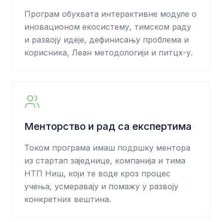
Програм обухвата интерактивне модуле о
иновационом екосистему, тимском раду
и развоју идеје, дефинисању проблема и
корисника, Леан методологији и питцх-у.
Менторство и рад са експертима
Током програма имаш подршку ментора
из стартап заједнице, компанија и тима
НТП Ниш, који те воде кроз процес
учења, усмеравају и помажу у развоју
конкретних вештина.