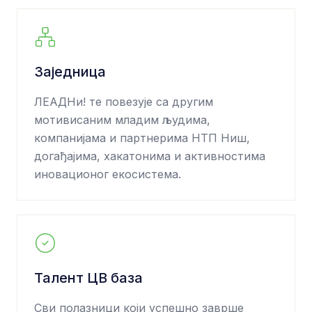
Заједница
ЛЕАДНи! те повезује са другим
мотивисаним младим људима,
компанијама и партнерима НТП Ниш,
догађајима, хакатонима и активностима
иновационог екосистема.
Талент ЦВ база
Сви полазници који успешно заврше