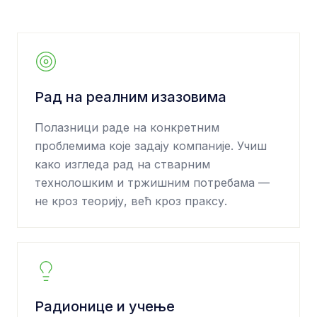
Рад на реалним изазовима
Полазници раде на конкретним
проблемима које задају компаније. Учиш
како изгледа рад на стварним
технолошким и тржишним потребама —
не кроз теорију, већ кроз праксу.
Радионице и учење