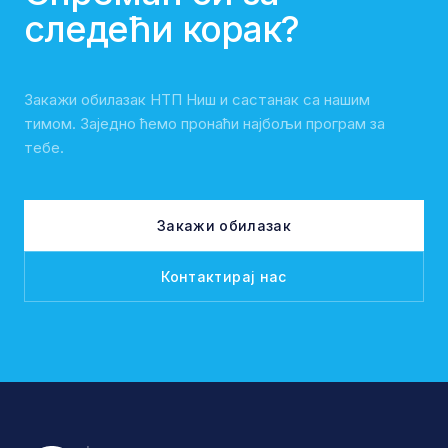
следећи корак?
Закажи обилазак НТП Ниш и састанак са нашим
тимом. Заједно ћемо пронаћи најбољи програм за
тебе.
Закажи обилазак
Контактирај нас