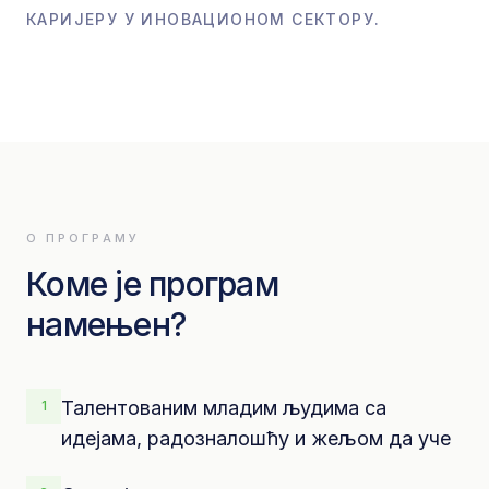
КАРИЈЕРУ У ИНОВАЦИОНОМ СЕКТОРУ.
О ПРОГРАМУ
Коме је програм
намењен?
Талентованим младим људима са
1
идејама, радозналошћу и жељом да уче