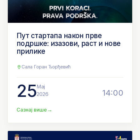
Пут стартапа након прве
подршке: изазови, раст и нове
прилике
Сала Горан Ђорђевић
25
Мај
14:00
2026
→
Сазнај више