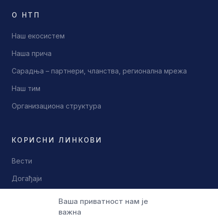
О НТП
Наш екосистем
Наша прича
Сарадња – партнери, чланства, регионална мрежа
Наш тим
Организациона структура
КОРИСНИ ЛИНКОВИ
Вести
Догађаји
Документи
Ваша приватност нам је
важна
Контакт