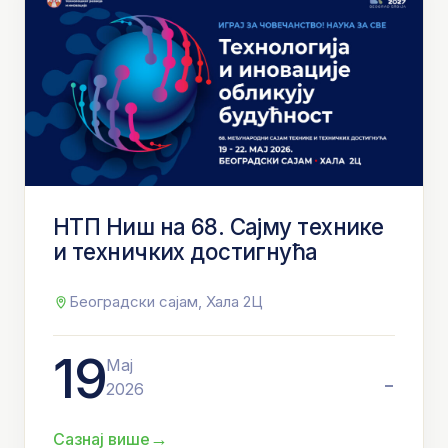
НТП Ниш на 68. Сајму технике
и техничких достигнућа
Београдски сајам, Хала 2Ц
19
Мај
-
2026
→
Сазнај више