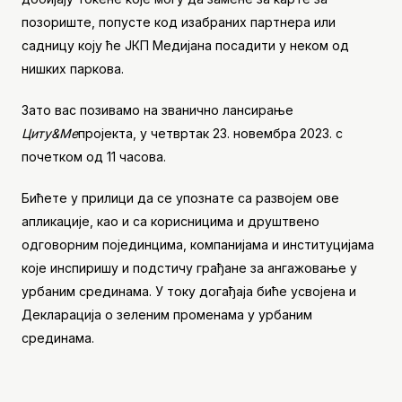
позориште, попусте код изабраних партнера или
садницу коју ће ЈКП Медијана посадити у неком од
нишких паркова.
Зато вас позивамо на званично лансирање
Цитy&Ме
пројекта, у четвртак 23. новембра 2023. с
почетком од 11 часова.
Бићете у прилици да се упознате са развојем ове
апликације, као и са корисницима и друштвено
одговорним појединцима, компанијама и институцијама
које инспиришу и подстичу грађане за ангажовање у
урбаним срединама. У току догађаја биће усвојена и
Декларација о зеленим променама у урбаним
срединама.