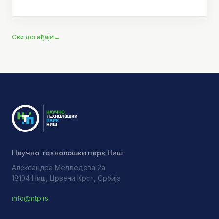
Сви догађаји
→
Научно технолошки парк Ниш
Александра Медведева 2а
18104 Ниш, Црвени Крст, Србија
info@ntp.rs