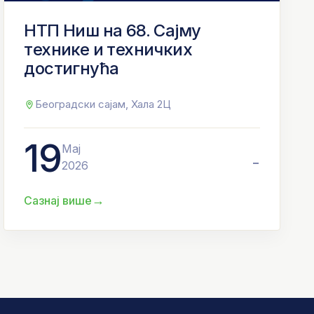
НТП Ниш на 68. Сајму
технике и техничких
достигнућа
Београдски сајам, Хала 2Ц
19
Мај
-
2026
→
Сазнај више