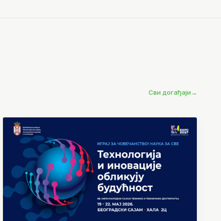
Сви догађаји
→