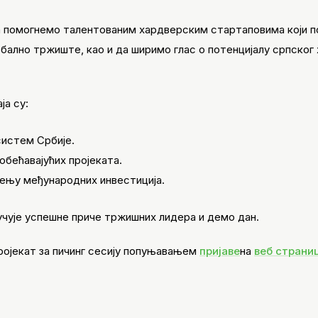
 помогнемо талентованим хардверским стартаповима који п
 глобално тржиште, као и да ширимо глас о потенцијалу српск
а су:
истем Србије.
бећавајућих пројеката.
ењу међународних инвестиција.
чује успешне приче тржишних лидера и демо дан.
пројекат за пичинг сесију попуњавањем
пријаве
на
веб страни