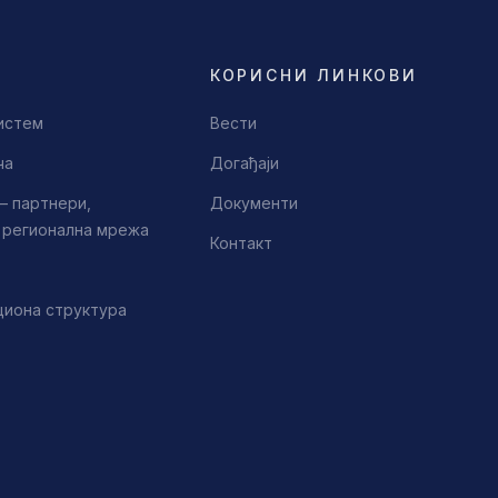
КОРИСНИ ЛИНКОВИ
истем
Вести
ча
Догађаји
– партнери,
Документи
, регионална мрежа
Контакт
циона структура