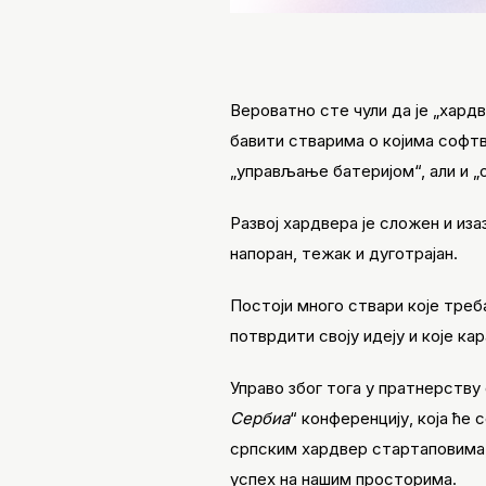
Вероватно сте чули да је „хард
бавити стварима о којима софтв
„управљање батеријом“, али и 
Развој хардвера је сложен и иза
напоран, тежак и дуготрајан.
Постоји много ствари које треб
потврдити своју идеју и које к
Управо због тога у пратнерству
Сербиа
“ конференцију, која ће 
српским хардвер стартаповима, 
успех на нашим просторима.