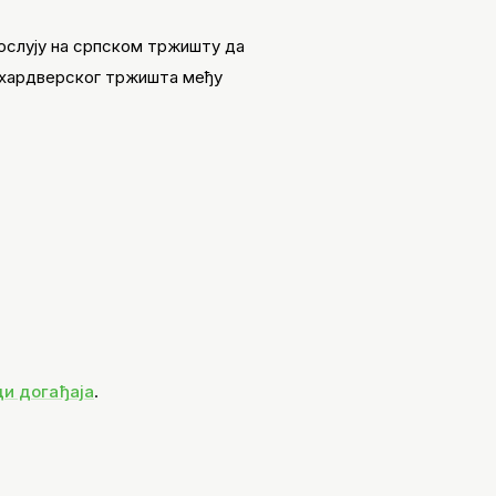
ослују на српском тржишту да
ог хардверског тржишта међу
ци догађаја
.