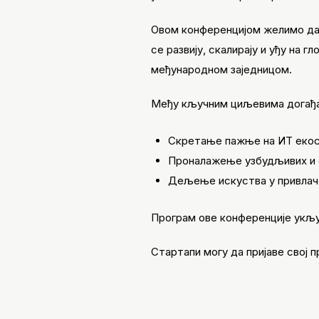
Овом конференцијом желимо да
се развију, скалирају и уђу на
међународном заједницом.
Међу кључним циљевима догађај
Скретање пажње на ИТ екос
Проналажење узбудљивих и о
Дељење искуства у привлач
Програм ове конференције укљу
Стартапи могу да пријаве свој 