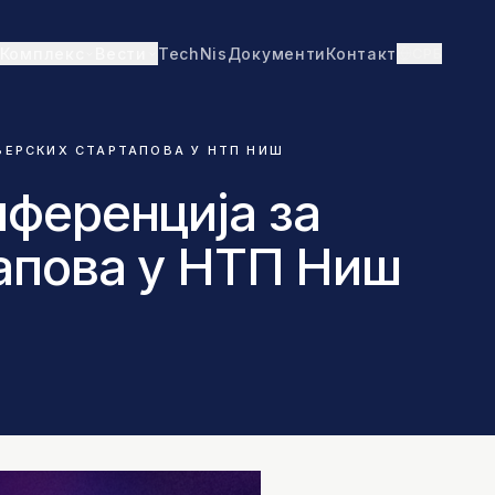
TechNis
Документи
Контакт
СРБ
Комплекс
Вести
ЕРСКИХ СТАРТАПОВА У НТП НИШ
ференција за
апова у НТП Ниш