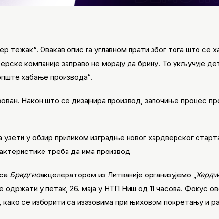
вер тежак“. Овакав опис га углавном прати због тога што се 
ерске компаније заправо не морају да брину. То укључује де
„опште хабање производа“.
зован. Након што се дизајнира производ, започиње процес пр
а узети у обзир приликом изградње новог хардверског старт
арактеристике треба да има производ.
 са
Бридгио
акцелератором из Литваније организујемо „
Хардw
се одржати у петак, 26. маја у НТП Ниш од 11 часова. Фокус ов
како се изборити са изазовима при њиховом покретању и разв