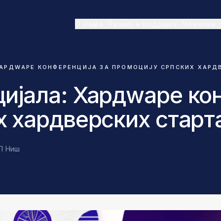
О нама
Развој и подршка
Чланови
АРДWАРЕ КОНФЕРЕНЦИЈА ЗА ПРОМОЦИЈУ СРПСКИХ ХАРДВ
ијала: Хардwаре кон
х хардверских старт
П Ниш