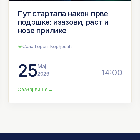
Пут стартапа након прве
подршке: изазови, раст и
нове прилике
Сала Горан Ђорђевић
25
Мај
14:00
2026
→
Сазнај више