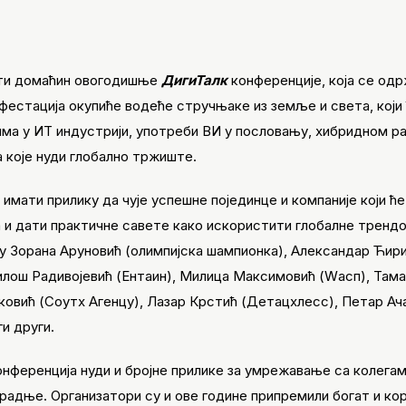
бити домаћин овогодишње
ДигиТалк
конференције, која се од
естација окупиће водеће стручњаке из земље и света, који 
ма у ИТ индустрији, употреби ВИ у пословању, хибридном ра
а које нуди глобално тржиште.
 имати прилику да чује успешне појединце и компаније који ћ
и дати практичне савете како искористити глобалне тренд
у Зорана Аруновић (олимпијска шампионка), Александар Ћир
лош Радивојевић (Ентаин), Милица Максимовић (Wасп), Там
ковић (Соутх Агенцy), Лазар Крстић (Детацхлесс), Петар Ач
и други.
нференција нуди и бројне прилике за умрежавање са колегама
радње. Организатори су и ове године припремили богат и ко