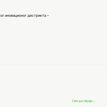
ког иновационог дистрикта –
Сви догађаји
→