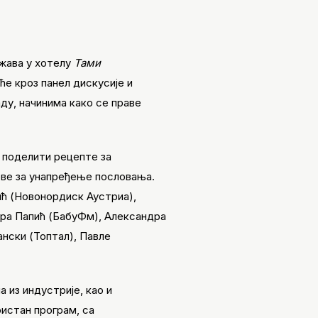
ржава у хотелу
Тами
ће кроз панел дискусије и
ду, начинима како се праве
е поделити рецепте за
ове за унапређење пословања.
ић (Новонордиск Аустриа),
ара Папић (БабyФм), Александра
ански (Топтал), Павле
 из индустрије, као и
ристан програм, са