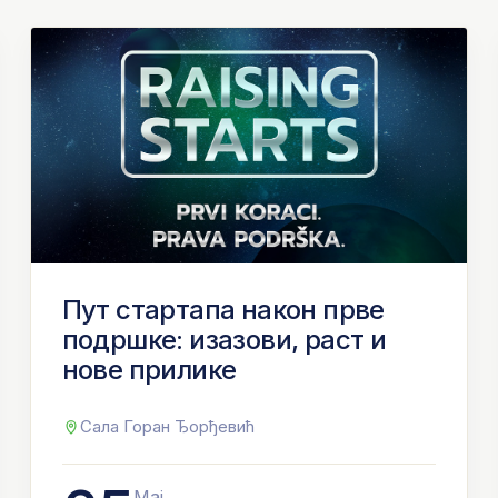
Пут стартапа након прве
подршке: изазови, раст и
нове прилике
Сала Горан Ђорђевић
Мај