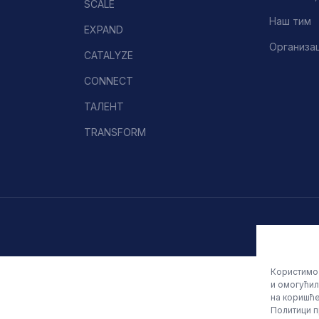
SCALE
Наш тим
EXPAND
Организа
CATALYZE
CONNECT
ТАЛЕНТ
TRANSFORM
Користимо 
и омогућил
на коришће
Политици п