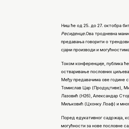
Ниш ће од 25. до 27. октобра 
Ресиденце.
Ова тродневна маниф
предавања говорити о трендови
сјајни производи и могућностим
Током конференције, публика ће
остваривање пословних циљева 
Међу предавачима ове године с
Томислав Цар (Продуцтиве), Ми
Лазовић (Н26), Александар Стој
Миљковић (Цхонкy Лоаф) и мног
Поред едукативног садржаја, ко
могућности за нове пословне са