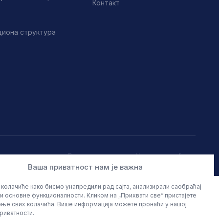
Контакт
циона структура
Политика приватности
Услови коришћења
Ваша приватност нам је важна
колачиће како бисмо унапредили рад сајта, анализирали саобраћај
и основне функционалности. Кликом на „Прихвати све“ пристајете
ње свих колачића. Више информација можете пронаћи у нашој
риватности.