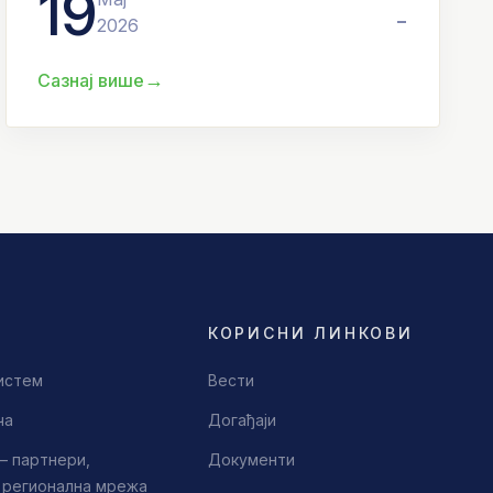
19
-
2026
→
Сазнај више
КОРИСНИ ЛИНКОВИ
истем
Вести
ча
Догађаји
– партнери,
Документи
, регионална мрежа