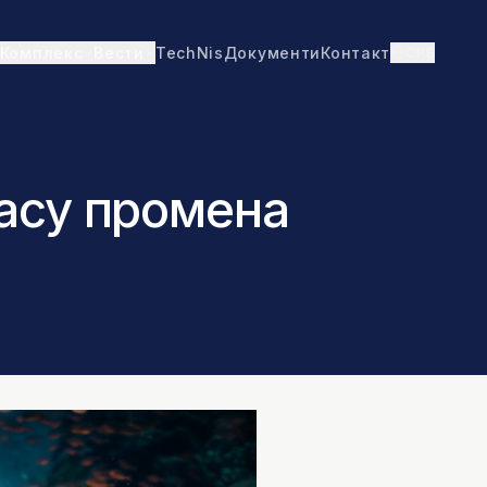
TechNis
Документи
Контакт
СРБ
Комплекс
Вести
асу промена