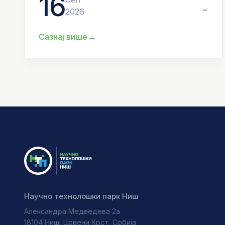
16
-
2026
→
Сазнај више
Научно технолошки парк Ниш
Александра Медведева 2а
18104 Ниш, Црвени Крст, Србија