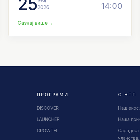
25
14:00
2026
→
Сазнај више
ПРОГРАМИ
О НТП
DISCOVER
Наш екос
LAUNCHER
Наша при
GROWTH
Сарадња 
чланства