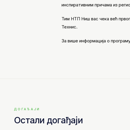
инспиративним причама из регио
Тим НТП Ниш вас чека већ првог
Технис.
За више информација о програму
ДОГАЂАЈИ
Остали догађаји