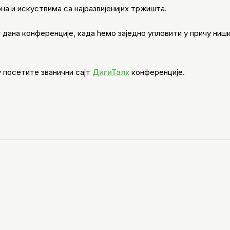
на и искуствима са најразвијенијих тржишта.
 дана конференције, када ћемо заједно упловити у причу ниш
 посетите званични сајт
ДигиТалк
конференције.