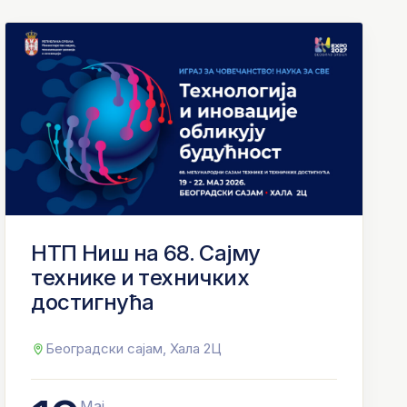
НТП Ниш на 68. Сајму
технике и техничких
достигнућа
Београдски сајам, Хала 2Ц
Мај