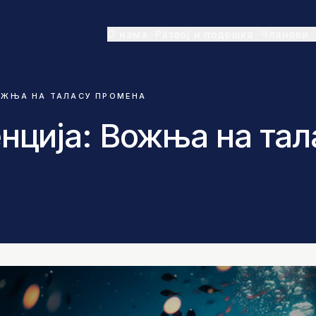
О нама
Развој и подршка
Чланови
ОЖЊА НА ТАЛАСУ ПРОМЕНА
нција: Вожња на тал