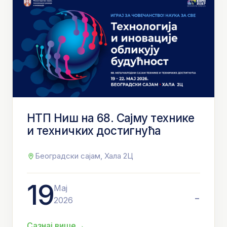
НТП Ниш на 68. Сајму технике
и техничких достигнућа
Београдски сајам, Хала 2Ц
19
Мај
-
2026
→
Сазнај више