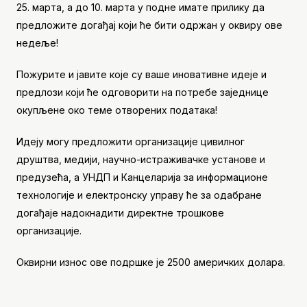
25. марта, а до 10. марта у подне имате прилику да
предложите догађај који ће бити одржан у оквиру ове
недеље!
Пожурите и јавите које су ваше иновативне идеје и
предлози који ће одговорити на потребе заједнице
окупљене око теме отворених података!
Идеју могу предложити организације цивилног
друштва, медији, научно-истраживачке установе и
предузећа, а УНДП и Канцеларија за информационе
технологије и електронску управу ће за одабране
догађаје надокнадити директне трошкове
организације.
Оквирни износ ове подршке је 2500 америчких долара.