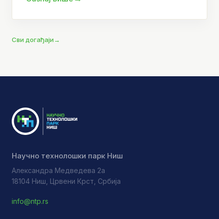
Сви догађаји
→
Научно технолошки парк Ниш
Александра Медведева 2а
18104 Ниш, Црвени Крст, Србија
info@ntp.rs