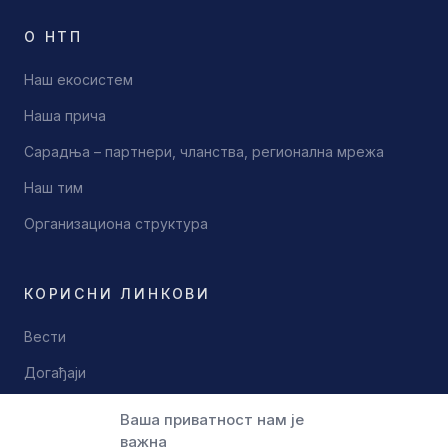
О НТП
Наш екосистем
Наша прича
Сарадња – партнери, чланства, регионална мрежа
Наш тим
Организациона структура
КОРИСНИ ЛИНКОВИ
Вести
Догађаји
Документи
Ваша приватност нам је
важна
Контакт