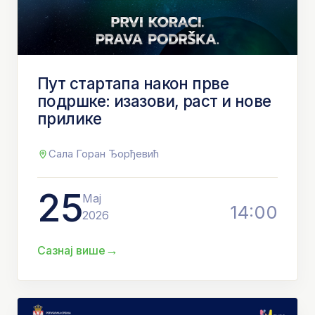
Пут стартапа након прве
подршке: изазови, раст и нове
прилике
Сала Горан Ђорђевић
25
Мај
14:00
2026
→
Сазнај више