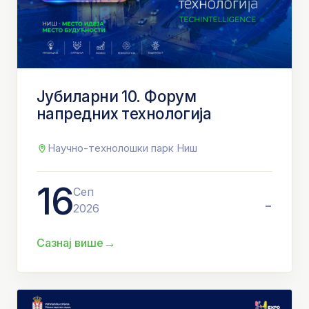
Јубиларни 10. Форум
напредних технологија
Научно-технолошки парк Ниш
16
Сеп
-
2026
→
Сазнај више