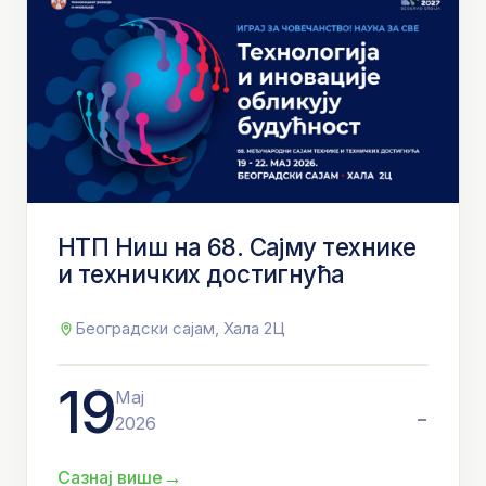
НТП Ниш на 68. Сајму технике
и техничких достигнућа
Београдски сајам, Хала 2Ц
19
Мај
-
2026
→
Сазнај више