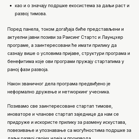
као и о значају подршке екосистема за даљи раст и
развој тимова.
Поред панела, током догађаја биће представљени и
актуелни јавни позиви за Раисинг Стартс и Лаунцхер
програме, а заинтересовани ће имати прилику да
сазнају више о условима пријаве, структури програма и
бенефитима које ови програми пружају стартапима у
раној фази развоја.
Након званичног дела програма предвиђено је
неформално дружење и нетwоркинг учесника.
Позивамо све заинтересоване стартап тимове,
иноваторе и чланове стартап заједнице да нам се
придруже и искористе прилику за размену искустава,
повезивање и упознавање са могућностима подршке за
даљи развој својих идеја и производа.