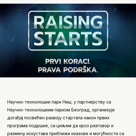
Научно-технолошки парк Ниш, у партнерству са
Научно-технолошким парком Београд, организује
догађај посвећен развоју стартапа након првих
програма подршке, са циљем да кроз разговор и
размену искустава приближи изазове и могућности са