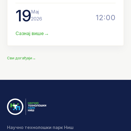
19
Мај
12:00
2026
→
Сазнај више
Сви догађаји
→
Научно технолошки парк Ниш