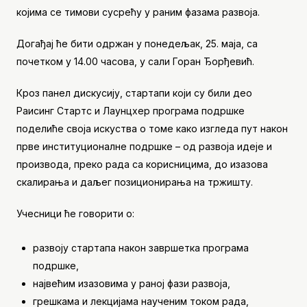
којима се тимови сусрећу у раним фазама развоја.
Догађај ће бити одржан у понедељак, 25. маја, са
почетком у 14.00 часова, у сали Горан Ђорђевић.
Кроз панел дискусију, стартапи који су били део
Раисинг Стартс и Лаунцхер програма подршке
поделиће своја искуства о томе како изгледа пут након
прве институционалне подршке – од развоја идеје и
производа, преко рада са корисницима, до изазова
скалирања и даљег позиционирања на тржишту.
Учесници ће говорити о:
развоју стартапа након завршетка програма
подршке,
највећим изазовима у раној фази развоја,
грешкама и лекцијама наученим током рада,