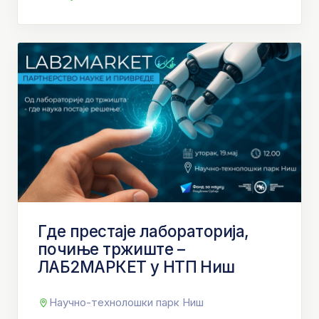
Где престаје лабораторија,
почиње тржиште –
ЛАБ2МАРКЕТ у НТП Ниш
Научно-технолошки парк Ниш