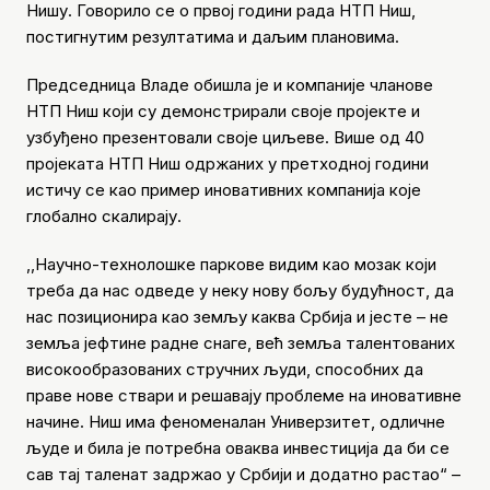
Нишу. Говорило се о првој години рада НТП Ниш,
постигнутим резултатима и даљим плановима.
Председница Владе обишла је и компаније чланове
НТП Ниш који су демонстрирали своје пројекте и
узбуђено презентовали своје циљеве. Више од 40
пројеката НТП Ниш одржаних у претходној години
истичу се као пример иновативних компанија које
глобално скалирају.
,,Научно-технолошке паркове видим као мозак који
треба да нас одведе у неку нову бољу будућност, да
нас позиционира као земљу каква Србија и јесте – не
земља јефтине радне снаге, већ земља талентованих
високообразованих стручних људи, способних да
праве нове ствари и решавају проблеме на иновативне
начине. Ниш има феноменалан Универзитет, одличне
људе и била је потребна оваква инвестиција да би се
сав тај таленат задржао у Србији и додатно растао“ –