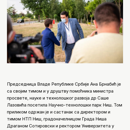
Председница Владе Републике Србије Ана Брнабић је
са својим тимом и у друштву помоћника министра
просвете, науке и технолошког развоја др Саше
Лазовића посетила Научно-технолошки парк Ниш. Том
приликом одржан је и састанак са директором и
тимом НТП Ниш, градоначелницом Града Ниша
Драганом Сотировски и ректором Универзитета у