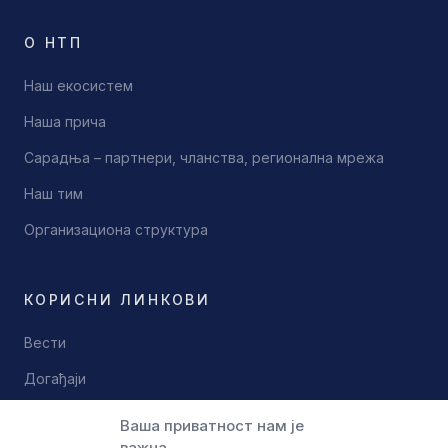
О НТП
Наш екосистем
Наша прича
Сарадња – партнери, чланства, регионална мрежа
Наш тим
Организациона структура
КОРИСНИ ЛИНКОВИ
Вести
Догађаји
Документи
Ваша приватност нам је
важна