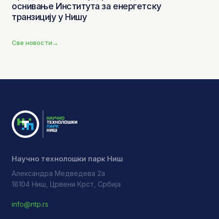
оснивање Института за енергетску
транзицију у Нишу
Све новости
→
Научно технолошки парк Ниш
Александра Медведева 2а
18104 Ниш, Црвени Крст, Србија
info@ntp.rs