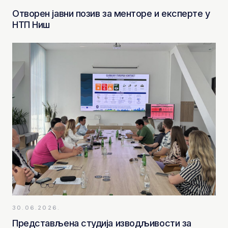
Отворен јавни позив за менторе и експерте у
НТП Ниш
30.06.2026.
Представљена студија изводљивости за