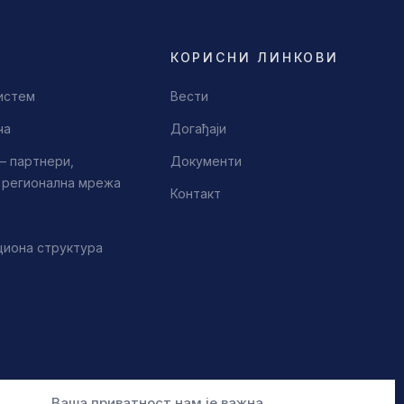
КОРИСНИ ЛИНКОВИ
истем
Вести
ча
Догађаји
– партнери,
Документи
, регионална мрежа
Контакт
циона структура
Ваша приватност нам је важна