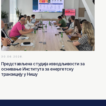
30.06.2026.
Представљена студија изводљивости за
оснивање Института за енергетску
транзицију у Нишу