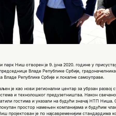
 парк Ниш отворен је 9. јуна 2020. године у присуст
 председнице Владе Републике Србије, градоначелник
а Владе Републике Србије и локалне самоуправе.
ен је као нови регионални центар за убрзан развој с
стема и технолошког предузетништва. Након свечано
ратили гостима и указали на будући значај НТП Ниша.
локупан простор намењен компанијама и будућим чла
иш пројектован је по најсавременијим стандардима ко