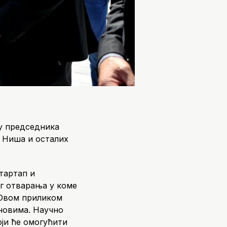
ву председника
а Ниша и осталих
тартап и
г отварања у коме
 Овом приликом
новима. Научно
ји ће омогућити