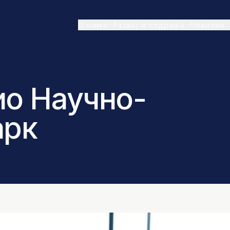
О нама
Развој и подршка
Чланови
ио Научно-
арк