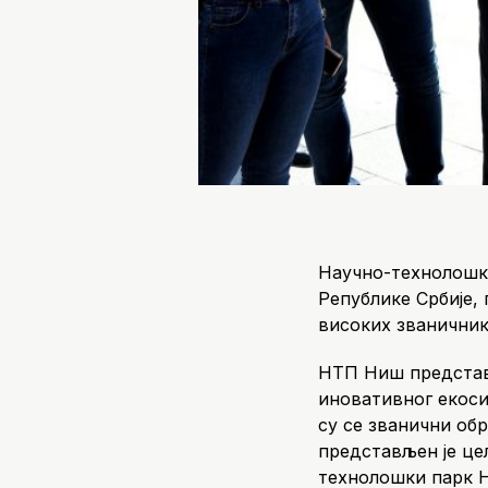
Научно-технолошки
Републике Србије,
високих званичник
НТП Ниш представљ
иновативног екоси
су се званични об
представљен је це
технолошки парк Н