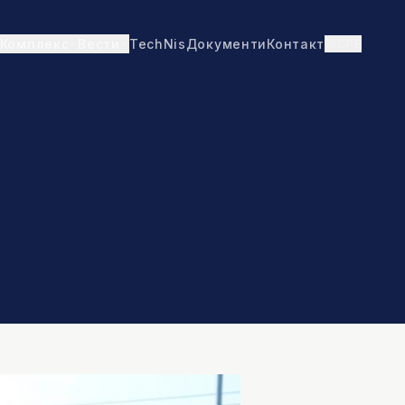
TechNis
Документи
Контакт
СРБ
Комплекс
Вести