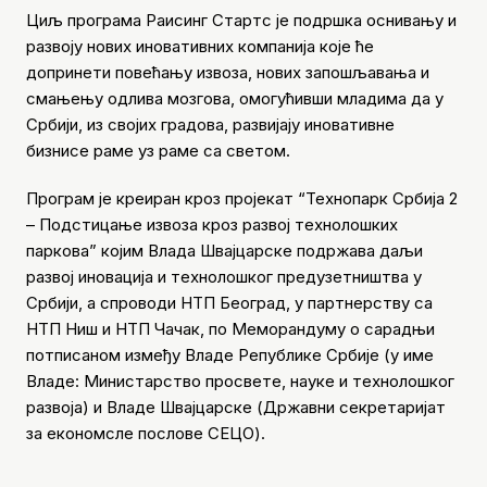
Циљ програма Раисинг Стартс је подршка оснивању и
развоју нових иновативних компанија које ће
допринети повећању извоза, нових запошљавања и
смањењу одлива мозгова, омогућивши младима да у
Србији, из својих градова, развијају иновативне
бизнисе раме уз раме са светом.
Програм је креиран кроз пројекат “Технопарк Србија 2
– Подстицање извоза кроз развој технолошких
паркова” којим Влада Швајцарске подржава даљи
развој иновација и технолошког предузетништва у
Србији, а спроводи НТП Београд, у партнерству са
НТП Ниш и НТП Чачак, по Меморандуму о сарадњи
потписаном између Владе Републике Србије (у име
Владе: Министарство просвете, науке и технолошког
развоја) и Владе Швајцарске (Државни секретаријат
за економсле послове СЕЦО).