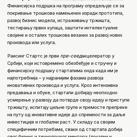
Финансијска подршка на програму опредељује се за
покривање трошкова намењених изради прототипа,
развој бизнис модела, истраживању тржишта,
тестирању првих купаца, заштити интелектуалне
својине и осталих трошкова везаних за развој нових
производа или услуга.
Раисинг Стартс је први
пре-сеед
акцелератор у
Србији, који истовремено обезбеђује и стручну и
финансијску подршку стартапима онда када им је
најпотребнија – у најранијим фазама развоја
иновативних производа и услуга. Кроз интензивна
предавања и обуке, стартапи добијају неопходно
усмерење у развоју да потврде своју идеју и приступе
тржишту, испитају циљне групе и премосте препреке
на путу од иновативне идеје до спремности за даље
инвестиције и глобални раст. У складу са својим
специфичним потребама, сваки од стартапа добија
свог бизнис и технолошког ментора (локални и