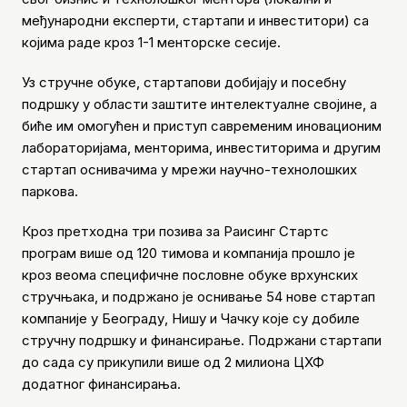
међународни експерти, стартапи и инвеститори) са
којима раде кроз 1-1 менторске сесије.
Уз стручне обуке, стартапови добијају и посебну
подршку у области заштите интелектуалне својине, а
биће им омогућен и приступ савременим иновационим
лабораторијама, менторима, инвеститорима и другим
стартап оснивачима у мрежи научно-технолошких
паркова.
Кроз претходна три позива за Раисинг Стартс
програм више од 120 тимова и компанија прошло је
кроз веома специфичне пословне обуке врхунских
стручњака, и подржано је оснивање 54 нове стартап
компаније у Београду, Нишу и Чачку које су добиле
стручну подршку и финансирање. Подржани стартапи
до сада су прикупили више од 2 милиона ЦХФ
додатног финансирања.