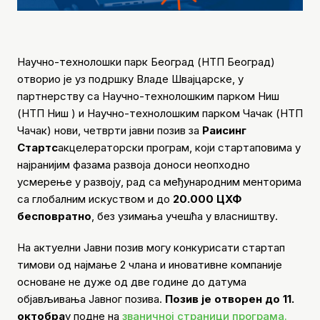
Научно-технолошки парк Београд (НТП Београд)
отворио је уз подршку Владе Швајцарске, у
партнерству са Научно-технолошким парком Ниш
(НТП Ниш ) и Научно-технолошким парком Чачак (НТП
Чачак) нови, четврти јавни позив за
Раисинг
Стартс
акцелераторски програм, који стартаповима у
најранијим фазама развоја доноси неопходно
усмерење у развоју, рад са међународним менторима
са глобалним искуством и до
20.000 ЦХФ
бесповратно
, без узимања учешћа у власништву.
На актуелни Јавни позив могу конкурисати стартап
тимови од најмање 2 члана и иновативне компаније
основане не дуже од две године до датума
објављивања Јавног позива.
Позив је отворен до 11.
октобра
у подне на
званичној страници програма.