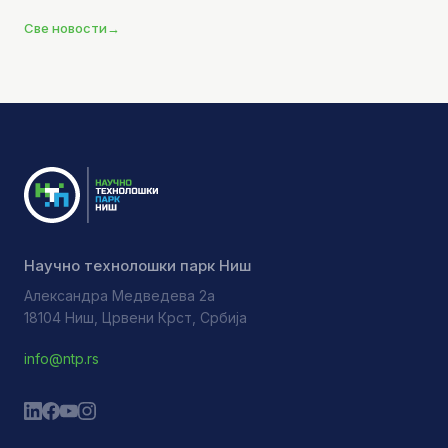
Све новости
→
Научно технолошки парк Ниш
Александра Медведева 2а
18104 Ниш, Црвени Крст, Србија
info@ntp.rs