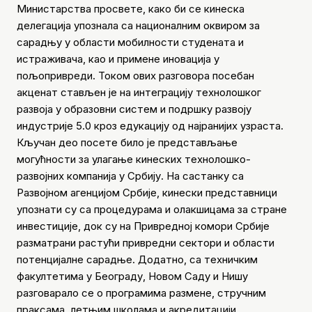
Министарства просвете, како би се кинеска
делегација упознала са националним оквиром за
сарадњу у области мобилности студената и
истраживача, као и примене иновација у
пољопривреди. Током ових разговора посебан
акценат стављен је на интеграцију технолошког
развоја у образовни систем и подршку развоју
индустрије 5.0 кроз едукацију од најранијих узраста.
Кључан део посете било је представљање
могућности за улагање кинеских технолошко-
развојних компанија у Србију. На састанку са
Развојном агенцијом Србије, кинески представници
упознати су са процедурама и олакшицама за стране
инвестиције, док су на Привредној комори Србије
разматрани растући привредни сектори и области
потенцијалне сарадње. Додатно, са техничким
факултетима у Београду, Новом Саду и Нишу
разговарало се о програмима размене, стручним
праксама, летњим школама и акредитацији