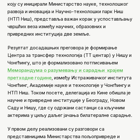
коју су иницирали Министарство науке, технолошког
развоја и иновација и Научно-технолошки парк Ниш
(НТП Ниш), представља важан корак у успостављању
чвршћих веза између научних, образовних и
привредних институција две земље.
Резултат досадашњих преговора је формирање
Центра за трансфер технологија (ТТ центар) у Нишу и
Чонгћингу, што је формализовано потписивањем
Меморандума о разумевању и сарадњи крајем
претходне године
, између Истраживачког института
Чонгћинг, Академије науке и технологије у Чонгћингу и
НТП Ниш. Током посете, делегација из Кине обишла је
научне и привредне институције у Београду, Новом
Саду и Нишу, где су одржани састанци са кључним
актерима у циљу даљег јачања билатералне сарадње.
У првом делу реализовани су разговори са
представницима Министарства пољопривреде и