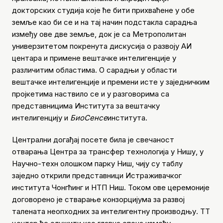
докторских студија које ће бити прихваћене у обе
земље као би се и на тај начин подстакла сарадња
између ове две земље, док је са Метрополитан
универзитетом покренута дискусија о развоју АИ
центара и примене вештачке интелигенције у
различитим областима. О сарадњи у области
вештачке интелигенције и премени исте у заједничким
пројкетима наствило се и у разговорима са
представницима Института за вештачку
интелигенцију и
БиоСенсе
института.
Централни догађај посете била је свечаност
отварања Центра за трансфер технологија у Нишу, у
Научно-техн олошком парку Ниш, чију су таблу
заједно открили представници Истраживачког
института Чонгћинг и НТП Ниш. Током ове церемоније
договорено је стварање конзорцијума за развој
талената неопходних за интелигентну производњу. ТТ