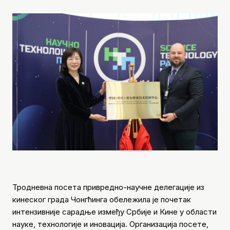
Тродневна посета привредно-научне делегације из
кинеског града Чонгћинга обележила је почетак
интензивније сарадње између Србије и Кине у области
науке, технологије и иновација. Организација посете,