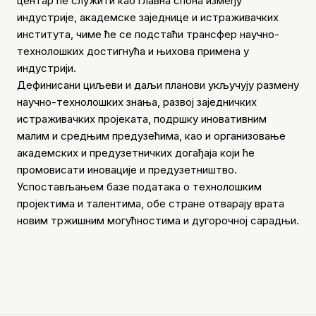
центар ће служити као главна спона између
индустрије, академске заједнице и истраживачких
института, чиме ће се подстаћи трансфер научно-
технолошких достигнућа и њихова примена у
индустрији.
Дефинисани циљеви и даљи планови укључују размену
научно-технолошких знања, развој заједничких
истраживачких пројеката, подршку иновативним
малим и средњим предузећима, као и организовање
академских и предузетничких догађаја који ће
промовисати иновације и предузетништво.
Успостављањем базе података о технолошким
пројектима и талентима, обе стране отварају врата
новим тржишним могућностима и дугорочној сарадњи.