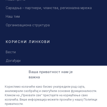
Сарадња – партнери, чланства, регионална мрежа
Наш тим
Организациона структура
КОРИСНИ ЛИНКОВИ
Вести
Догађаји
Документи
Ваша приватност нам је
важна
Контакт
Користимо колачиће како бисмо унапредили рад сајта,
анализирали саобраћај и омогућили основне функционалности.
Кликом на „Прихвати све“ пристајете на коришћење свих
колачића. Више информација можете пронаћи у нашој Политици
приватности.
© 2026 Научно технолошки парк Ниш