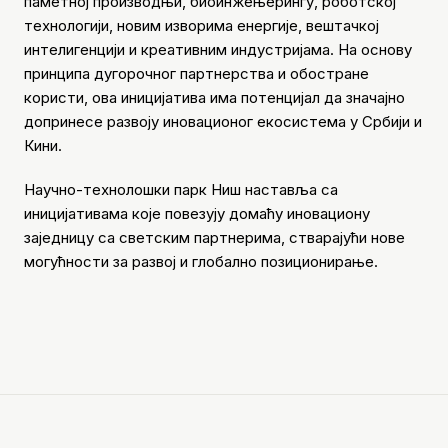
паметној производњи, биоинжењерингу, роботској
технологији, новим изворима енергије, вештачкој
интелигенцији и креативним индустријама. На основу
принципа дугорочног партнерства и обостране
користи, ова иницијатива има потенцијал да значајно
допринесе развоју иновационог екосистема у Србији и
Кини.
Научно-технолошки парк Ниш наставља са
иницијативама које повезују домаћу иновациону
заједницу са светским партнерима, стварајући нове
могућности за развој и глобално позиционирање.