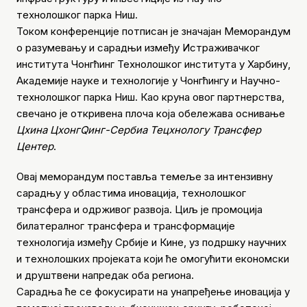
технолошког парка Ниш.
Током конференције потписан је значајан Меморандум
о разумевању и сарадњи између Истраживачког
института Чонгћинг Технолошког института у Харбину,
Академије науке и технологије у Чонгћингу и Научно-
технолошког парка Ниш. Као круна овог партнерства,
свечано је откривена плоча која обележава оснивање
Цхина ЦхонгQинг-Сербиа Тецхнологy Трансфер
Центер
.
Овај меморандум поставља темеље за интензивну
сарадњу у областима иновација, технолошког
трансфера и одрживог развоја. Циљ је промоција
билатералног трансфера и трансформације
технологија између Србије и Кине, уз подршку научних
и технолошких пројеката који ће омогућити економски
и друштвени напредак оба региона.
Сарадња ће се фокусирати на унапређење иновација у