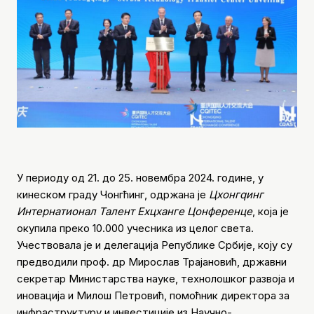
У периоду од 21. до 25. новембра 2024. године, у
кинеском граду Чонгћинг, одржана је
Цхонгqинг
Интернатионал Талент Еxцханге Цонференце
, која је
окупила преко 10.000 учесника из целог света.
Учествовала је и делегација Републике Србије, коју су
предводили проф. др Мирослав Трајановић, државни
секретар Министарства науке, технолошког развоја и
иновација и Милош Петровић, помоћник директора за
инфраструктуру и инвестиције из Научно-