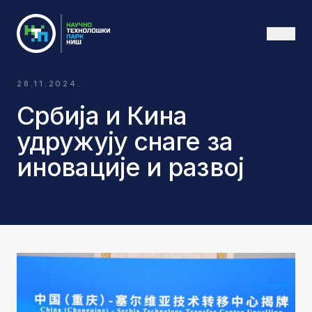
СРБ
28.11.2024.
Србија и Кина
удружују снаге за
иновације и развој