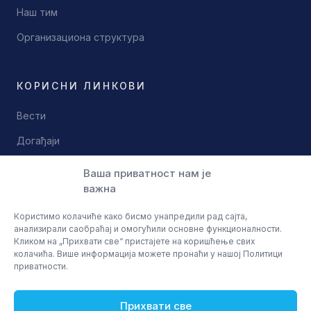
Наш тим
Организациона структура
КОРИСНИ ЛИНКОВИ
Вести
Догађаји
Документи
Ваша приватност нам је
важна
Контакт
Користимо колачиће како бисмо унапредили рад сајта,
анализирали саобраћај и омогућили основне функционалности.
Кликом на „Прихвати све“ пристајете на коришћење свих
колачића. Више информација можете пронаћи у нашој Политици
приватности.
© 2026 Научно технолошки парк Ниш
Политика приватности
Услови коришћења
Прихвати све