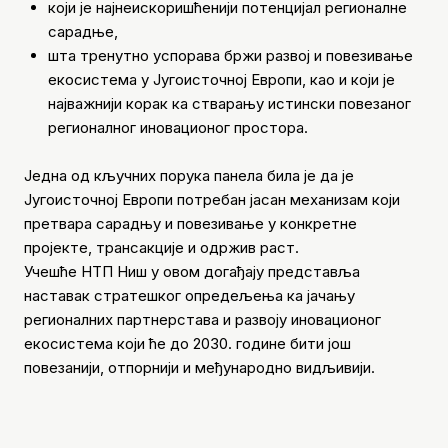
који је најнеискоришћенији потенцијал регионалне
сарадње,
шта тренутно успорава бржи развој и повезивање
екосистема у Југоисточној Европи, као и који је
најважнији корак ка стварању истински повезаног
регионалног иновационог простора.
Једна од кључних порука панела била је да је
Југоисточној Европи потребан јасан механизам који
претвара сарадњу и повезивање у конкретне
пројекте, трансакције и одржив раст.
Учешће НТП Ниш у овом догађају представља
наставак стратешког опредељења ка јачању
регионалних партнерстава и развоју иновационог
екосистема који ће до 2030. године бити још
повезанији, отпорнији и међународно видљивији.