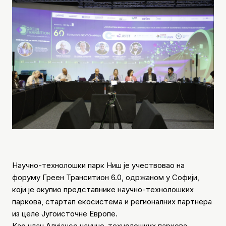
Научно-технолошки парк Ниш је учествовао на
форуму Греен Транситион 6.0, одржаном у Софији,
који је окупио представнике научно-технолошких
паркова, стартап екосистема и регионалних партнера
из целе Југоисточне Европе.
Као члан Алијансе научно-технолошких паркова