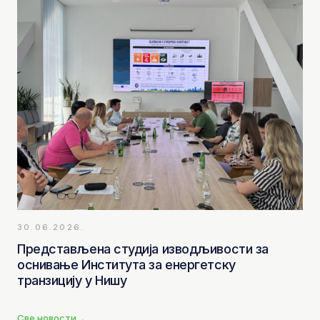
30.06.2026.
Представљена студија изводљивости за
оснивање Института за енергетску
транзицију у Нишу
Све новости
→