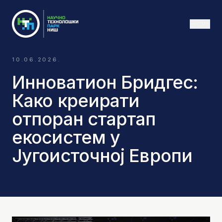
СРБ
10.06.2026.
Инноватион Бридгес:
Како креирати
отпоран стартап
екосистем у
Југоисточној Европи