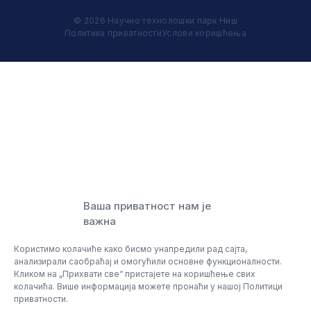
© 2026 Научно технолошки парк Ниш
Политика приватности
Услови коришћења
Ваша приватност нам је
важна
Користимо колачиће како бисмо унапредили рад сајта,
анализирали саобраћај и омогућили основне функционалности.
Кликом на „Прихвати све“ пристајете на коришћење свих
колачића. Више информација можете пронаћи у нашој Политици
приватности.