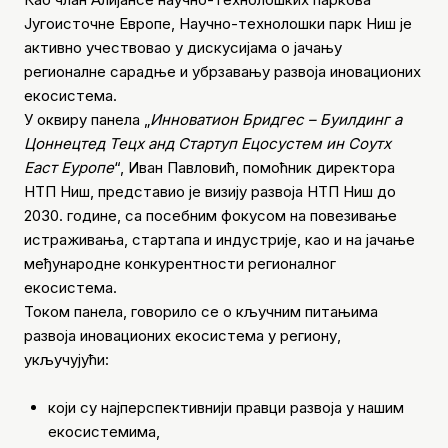
Југоисточне Европе, Научно-технолошки парк Ниш је
активно учествовао у дискусијама о јачању
регионалне сарадње и убрзавању развоја иновационих
екосистема.
У оквиру панела „
Инноватион Бридгес – Буилдинг а
Цоннецтед Тецх анд Стартуп Ецосyстем ин Соутх
Еаст Еуропе
“, Иван Павловић, помоћник директора
НТП Ниш, представио је визију развоја НТП Ниш до
2030. године, са посебним фокусом на повезивање
истраживања, стартапа и индустрије, као и на јачање
међународне конкурентности регионалног
екосистема.
Током панела, говорило се о кључним питањима
развоја иновационих екосистема у региону,
укључујући:
који су најперспективнији правци развоја у нашим
екосистемима,