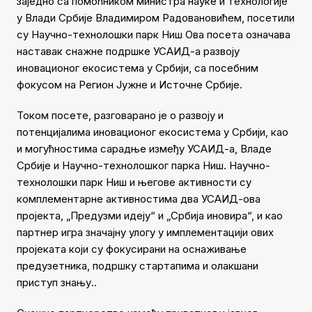
заједно са помоћником министра науке и технологије
у Влади Србије Владимиром Радовановићем, посетили
су Научно-технолошки парк Ниш Ова посета означава
наставак снажне подршке УСАИД-а развоју
иновационог екосистема у Србији, са посебним
фокусом на Регион Јужне и Источне Србије.
Током посете, разговарано је о развоју и
потенцијалима иновационог екосистема у Србији, као
и могућностима сарадње између УСАИД-а, Владе
Србије и Научно-технолошког парка Ниш. Научно-
технолошки парк Ниш и његове активности су
комплементарне активностима два УСАИД-ова
пројекта, „Предузми идеју“ и „Србија иновира“, и као
партнер игра значајну улогу у имплементацији ових
пројеката који су фокусирани на оснаживање
предузетника, подршку стартапима и олакшани
приступ знању..