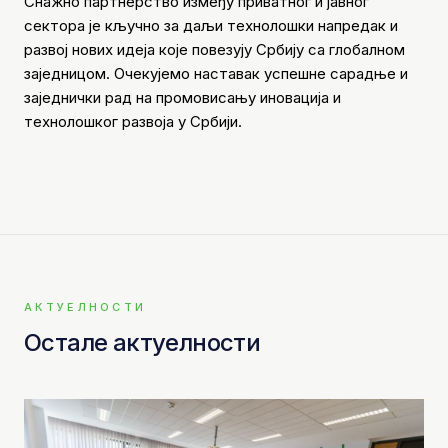
Снажно партнерство између приватног и јавног
сектора је кључно за даљи технолошки напредак и
развој нових идеја које повезују Србију са глобалном
заједницом. Очекујемо наставак успешне сарадње и
заједнички рад на промовисању иновација и
технолошког развоја у Србији.
АКТУЕЛНОСТИ
Остале актуелности