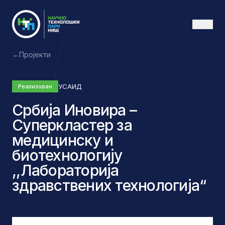
СРБ
←
Пројекти
УСАИД
Реализован
Србија Иновира –
Суперкластер за
медицинску и
биотехнологију
,,Лабораторија
здравствених технологија“