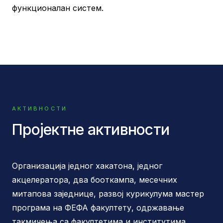
функционалан систем.
АКТИВНОСТИ
Пројектне активности
Организација једног хакатона, једног
акцелератора, два бооткампа, месечних
митапова заједнице, развој курикулума мастер
програма на ФЕФА факултету, одржавање
такмичења са факултетима и институтима…