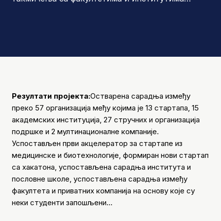
Резултати пројекта:
Остварена сарадња између
преко 57 организација међу којима је 13 стартапа, 15
академских институција, 27 стручних и организација
подршке и 2 мултинационалне компаније.
Успостављен први акцелератор за стартапе из
медицинске и биотехнологије, формиран нови стартап
са хакатона, успостављена сарадња института и
пословне школе, успостављена сарадња између
факултета и приватних компанија на основу које су
неки студенти запошљени…