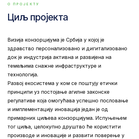
О ПРОЈЕКТУ
Циљ пројекта
Визија конзорцијума је Србија у којој је
здравство персонализовано и дигитализовано
док је индустрија активна и развијена на
темељима снажне инфраструктуре и
технологија.
Развој екосистема у ком се поштују етички
принципи уз постојање агилне законске
регулативе која омогућава успешно пословање
и имплементацију иновација један је од
примарних циљева конзорцијума. Испуњењем
тог циља, целокупно друштво ће користити
производе и иновације и развити поверење у