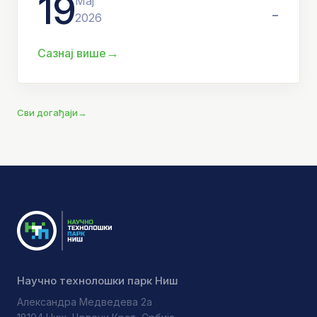
19
Мај
-
2026
→
Сазнај више
Сви догађаји
→
Научно технолошки парк Ниш
Александра Медведева 2а