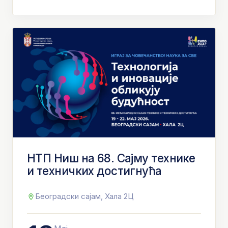
НТП Ниш на 68. Сајму технике
и техничких достигнућа
Београдски сајам, Хала 2Ц