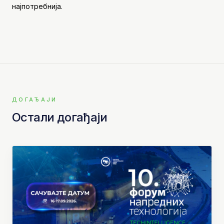
најпотребнија.
ДОГАЂАЈИ
Остали догађаји