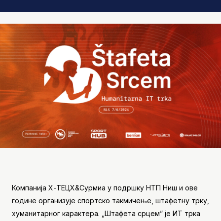
Компанија Х-ТЕЦХ&Сyрмиа у подршку НТП Ниш и ове
године организује спортско такмичење, штафетну трку,
хуманитарног карактера. „Штафета срцем” је ИТ трка