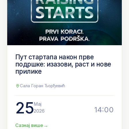
Пут стартапа након прве
подршке: изазови, раст и нове
прилике
Сала Горан Ђорђевић
25
Мај
14:00
2026
→
Сазнај више