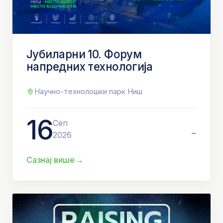
Јубиларни 10. Форум
напредних технологија
Научно-технолошки парк Ниш
16
Сеп
-
2026
→
Сазнај више