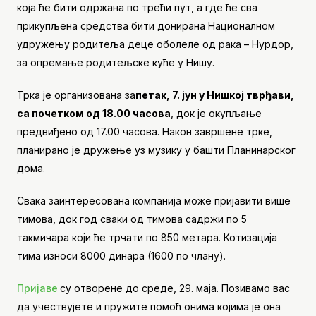
која ће бити одржана по трећи пут, а где ће сва
прикупљена средства бити донирана Националном
удружењу родитеља деце оболеле од рака – Нурдор,
за опремање родитељске куће у Нишу.
Трка је организована за
петак, 7. јун у Нишкој тврђави,
са почетком од 18.00 часова
, док је окупљање
предвиђено од 17.00 часова. Након завршене трке,
планирано је дружење уз музику у башти Планинарског
дома.
Свака заинтересована компанија може пријавити више
тимова, док год сваки од тимова садржи по 5
такмичара који ће трчати по 850 метара. Котизација
тима износи 8000 динара (1600 по члану).
Пријаве
су отворене до среде, 29. маја. Позивамо вас
да учествујете и пружите помоћ онима којима је она