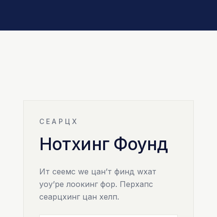
СЕАРЦХ
Нотхинг Фоунд
Ит сеемс wе цан’т финд wхат
yоу’ре лоокинг фор. Перхапс
сеарцхинг цан хелп.
Претрага