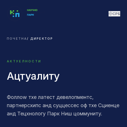
СРБ
ПОЧЕТНА
/
ДИРЕКТОР
АКТУЕЛНОСТИ
Ацтуалитy
Фоллоw тхе латест девелопментс,
партнерсхипс анд суццессес оф тхе Сциенце
анд Тецхнологy Парк Ниш цоммунитy.