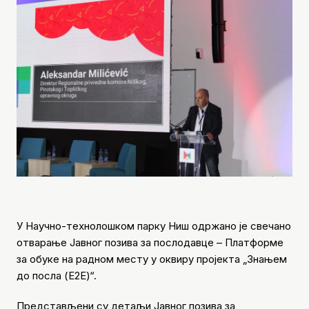
У Научно-технолошком парку Ниш одржано је свечано
отварање Јавног позива за послодавце – Платформе
за обуке на радном месту у оквиру пројекта „Знањем
до посла (Е2Е)“.
Представљени су детаљи Јавног позива за