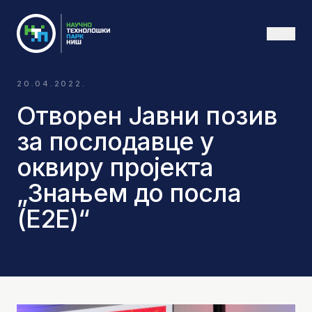
СРБ
20.04.2022.
Отворен Јавни позив
за послодавце у
оквиру пројекта
„Знањем до посла
(Е2Е)“