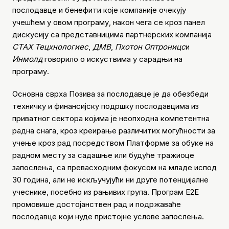
послодавце и бенефити које компаније очекују
учешћем у овом програму, након чега се кроз панел
дискусију са представницима партнерских компанија
СТАX Тецхнологиес
,
ДМВ
,
Пхотон Оптроницс
и
Инмолд
говорило о искуствима у сарадњи на
програму.
Основна сврха Позива за послодавце је да обезбеди
техничку и финансијску подршку послодавцима из
приватног сектора којима је неопходна компетентна
радна снага, кроз креирање различитих могућности за
учење кроз рад посредством Платформе за обуке на
радном месту за садашње или будуће тражиоце
запослења, са превасходним фокусом на младе испод
30 година, али не искључујући ни друге потенцијалне
учеснике, посебно из рањивих група. Програм Е2Е
промовише достојанствен рад и подржаваће
послодавце који нуде пристојне услове запослења.