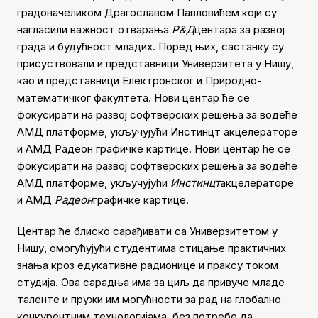
градоначеликом Драгославом Павловићем који су
нагласили важност отварања
Р&Д
центара за развој
града и будућност младих. Поред њих, састанку су
присуствовали и представници Универзитета у Нишу,
као и представници Електронског и Природно-
математичког факултета. Нови центар ће се
фокусирати на развој софтверских решења за водеће
АМД платформе, укључујући Инстинцт акцелераторе
и АМД Радеон графичке картице. Нови центар ће се
фокусирати на развој софтверских решења за водеће
АМД платформе, укључујући
Инстинцт
акцелераторе
и АМД
Радеон
графичке картице.
Центар ће блиско сарађивати са Универзитетом у
Нишу, омогућујући студентима стицање практичних
знања кроз едукативне радионице и праксу током
студија. Ова сарадња има за циљ да привуче младе
таленте и пружи им могућности за рад на глобално
конкурентним технологијама, без потребе да