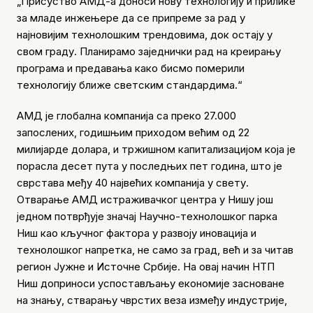
„Присуство АМД-а доноси нову технологију и прилике
за младе инжењере да се припреме за рад у
најновијим технолошким трендовима, док остају у
свом граду. Планирамо заједнички рад на креирању
програма и предавања како бисмо померили
технологију ближе светским стандардима.“
АМД је глобална компанија са преко 27.000
запослених, годишњим приходом већим од 22
милијарде долара, и тржишном капитализацијом која је
порасла десет пута у последњих пет година, што је
сврстава међу 40 највећих компанија у свету.
Отварање АМД истраживачког центра у Нишу још
једном потврђује значај Научно-технолошког парка
Ниш као кључног фактора у развоју иновација и
технолошког напретка, не само за град, већ и за читав
регион Јужне и Источне Србије. На овај начин НТП
Ниш доприноси успостављању економије засноване
на знању, стварању чврстих веза између индустрије,