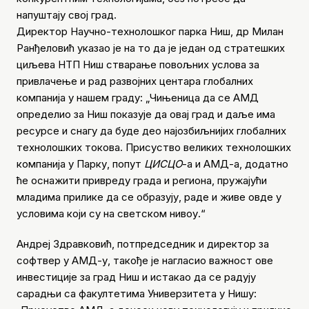
напуштају свој град.
Директор Научно-технолошког парка Ниш, др Милан
Ранђеловић указао је на то да је један од стратешких
циљева НТП Ниш стварање повољних услова за
привлачење и рад развојних центара глобалних
компанија у нашем граду: „Чињеница да се АМД
определио за Ниш показује да овај град и даље има
ресурсе и снагу да буде део најозбиљнијих глобалних
технолошких токова. Присуство великих технолошких
компанија у Парку, попут
ЦИСЦО
-а и АМД-а, додатно
ће оснажити привреду града и региона, пружајући
младима прилике да се образују, раде и живе овде у
условима који су на светском нивоу.“
Андреј Здравковић, потпредседник и директор за
софтвер у АМД-у, такође је нагласио важност ове
инвестиције за град Ниш и истакао да се радују
сарадњи са факултетима Универзитета у Нишу: