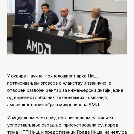
У оквиру Научно-технолошког парка Ниш,
потписивањем Уговора о чланству и званично је
отворен развојни центар за инжењерски дизајн једне
од највећих глобалних технолошких компанија,
америчког произвођача микрочипова АМД.
Иницијалном састанку, организованом са циљем
успостављања сарадње, присуствовали су, поред
тима НТП Ниш, и представници Града Ниша, на челу са