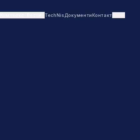
TechNis
Документи
Контакт
СРБ
Комплекс
Вести