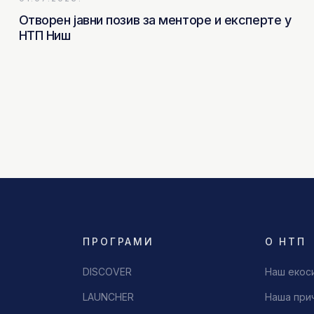
Отворен јавни позив за менторе и експерте у
НТП Ниш
ПРОГРАМИ
О НТП
DISCOVER
Наш екос
LAUNCHER
Наша при