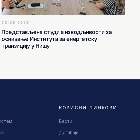
30.06.2026.
Представљена студија изводљивости за
оснивање Института за енергетску
транзицију у Нишу
КОРИСНИ ЛИНКОВИ
истем
Вести
ча
Догађаји