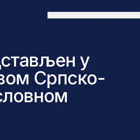
О нама
Развој и подршка
Чланови
стављен у
вом Српско-
словном