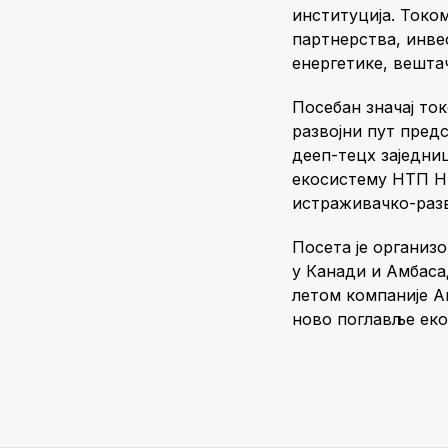
институција. Токо
партнерства, инвес
енергетике, вешта
Посебан значај ток
развојни пут пре
дееп-тецх заједни
екосистему НТП Ни
истраживачко-разв
Посета је организ
у Канади и Амбаса
летом компаније А
ново поглавље еко