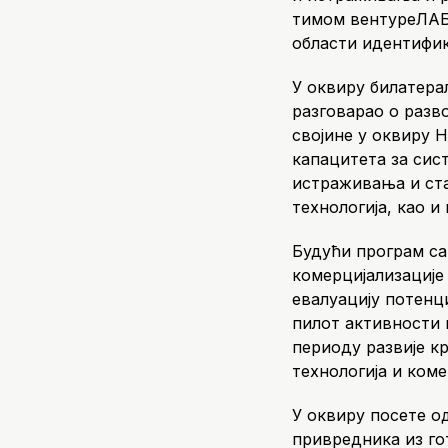
тимом вентуреЛАБ-
области идентифик
У оквиру билатера
разговарао о разв
својине у оквиру 
капацитета за сис
истраживања и ст
технологија, као 
Будући програм са
комерцијализације
евалуацију потенц
пилот активности 
периоду развије к
технологија и коме
У оквиру посете о
привредника из го