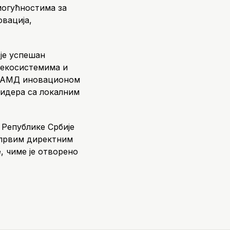
могућностима за
овација,
 је успешан
 екосистемима и
је АМД иновационом
лидера са локалним
 Републике Србије
е првим директним
, чиме је отворено