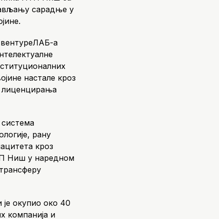
тављању сарадње у
јине.
а вентуреЛАБ-а
интелектуалне
нституционалних
ојине настале кроз
у лиценцирања
 система
логије, рану
пацитета кроз
ТП Ниш у наредном
 трансферу
 је окупио око 40
х компанија и