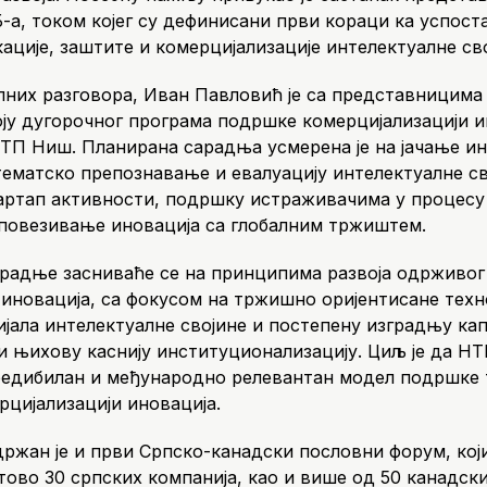
а, током којег су дефинисани први кораци ка успос
ације, заштите и комерцијализације интелектуалне сво
лних разговора, Иван Павловић је са представницим
оју дугорочног програма подршке комерцијализацији 
НТП Ниш. Планирана сарадња усмерена је на јачање и
тематско препознавање и евалуацију интелектуалне св
артап активности, подршку истраживачима у процес
и повезивање иновација са глобалним тржиштем.
радње засниваће се на принципима развоја одрживог
 иновација, са фокусом на тржишно оријентисане техно
ијала интелектуалне својине и постепену изградњу ка
и њихову каснију институционализацију. Циљ је да Н
редибилан и међународно релевантан модел подршке
рцијализацији иновација.
држан је и први Српско-канадски пословни форум, који
тово 30 српских компанија, као и више од 50 канадски