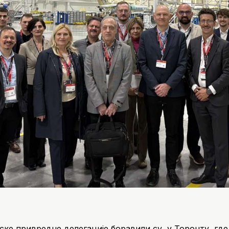
ке привредне делегације боравили су у Торонту, где