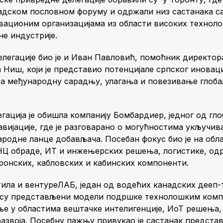
адском пословном форуму и одржали низ састанака с
вационим организацијама из области високих технолог
не индустрије.
легације био је и Иван Павловић, помоћник директор
 Ниш, који је представио потенцијале српског иновац
за међународну сарадњу, улагања и повезивање глоб
.
гација је обишла компанију Бомбардиер, једног од гл
авијације, где је разговарано о могућностима укључи
ародне ланце добављача. Посебан фокус био је на обл
НЦ обраде, ИТ и инжењерских решења, логистике, од
онских, кабловских и кабинских компоненти.
етила и вентуреЛАБ, један од водећих канадских дееп-
е су представљени модели подршке технолошким комп
е у областима вештачке интелигенције, ИоТ решења,
азвоја. Посебну пажњу привукао је састанак предст