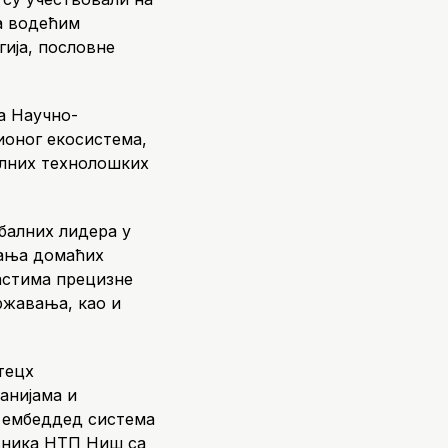
а водећим
ија, пословне
а Научно-
ионог екосистема,
алних технолошких
обалних лидера у
вања домаћих
астима прецизне
ржавања, као и
тецх
анијама и
 ембеддед система
авника НТП Ниш са