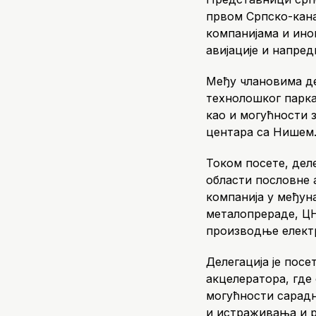
првом Српско-кан
компанијама и ино
авијације и напред
Међу члановима де
технолошког парка
као и могућности 
центара са Нишем
Током посете, деле
области пословне 
компанија у међун
металопрераде, Ц
производње електр
Делегација је пос
акцелератора, гд
могућности сарадњ
и истраживања и р