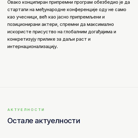
Овако конципиран припремни програм обезбедио је да
стартапи на међународне конференције оду не само
као учесници, већ као јасно припремљени и
позиционирани актери, спремни да максимално
искористе присуство на глобалним догађајима и
конкретизују прилике за даљи раст и
интернационализацију.
АКТУЕЛНОСТИ
Остале актуелности