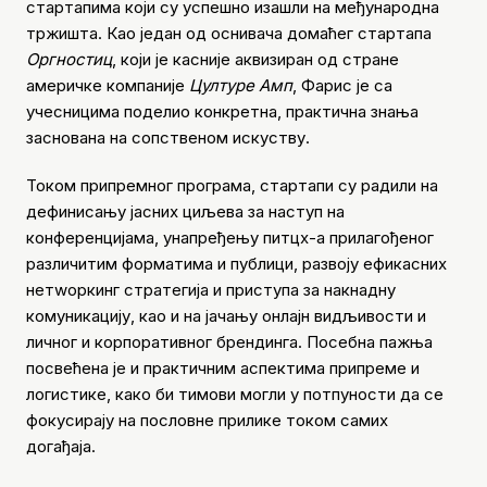
стартапима који су успешно изашли на међународна
тржишта. Као један од оснивача домаћег стартапа
Оргностиц
, који је касније аквизиран од стране
америчке компаније
Цултуре Амп
, Фарис је са
учесницима поделио конкретна, практична знања
заснована на сопственом искуству.
Током припремног програма, стартапи су радили на
дефинисању јасних циљева за наступ на
конференцијама, унапређењу питцх-а прилагођеног
различитим форматима и публици, развоју ефикасних
нетwоркинг стратегија и приступа за накнадну
комуникацију, као и на јачању онлајн видљивости и
личног и корпоративног брендинга. Посебна пажња
посвећена је и практичним аспектима припреме и
логистике, како би тимови могли у потпуности да се
фокусирају на пословне прилике током самих
догађаја.