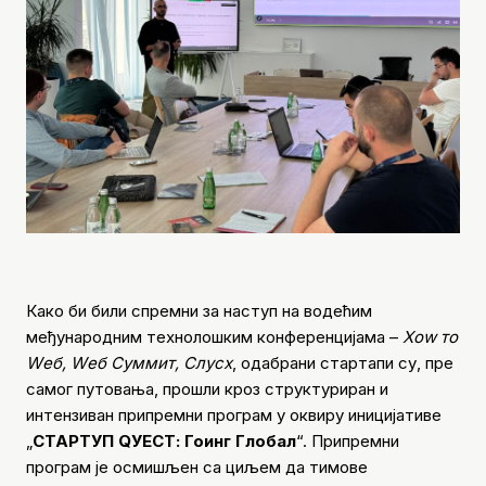
Како би били спремни за наступ на водећим
међународним технолошким конференцијама –
Хоw то
Wеб, Wеб Суммит, Слусх
, одабрани стартапи су, пре
самог путовања, прошли кроз структуриран и
интензиван припремни програм у оквиру иницијативе
„
СТАРТУП QУЕСТ: Гоинг Глобал
“. Припремни
програм је осмишљен са циљем да тимове