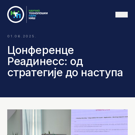
СРБ
01.06.2025.
Цонференце
Реадинесс: од
стратегије до наступа