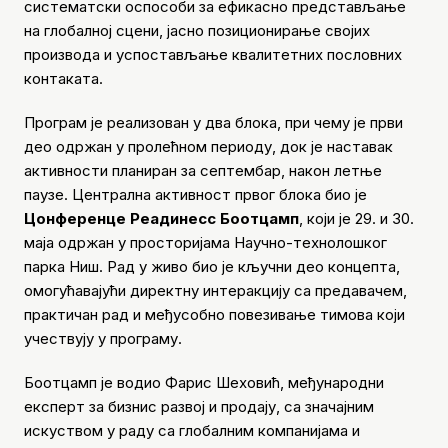
систематски оспособи за ефикасно представљање
на глобалној сцени, јасно позиционирање својих
производа и успостављање квалитетних пословних
контаката.
Програм је реализован у два блока, при чему је први
део одржан у пролећном периоду, док је наставак
активности планиран за септембар, након летње
паузе. Централна активност првог блока био је
Цонференце Реадинесс Боотцамп
, који је 29. и 30.
маја одржан у просторијама Научно-технолошког
парка Ниш. Рад у живо био је кључни део концепта,
омогућавајући директну интеракцију са предавачем,
практичан рад и међусобно повезивање тимова који
учествују у програму.
Боотцамп је водио Фарис Шеховић, међународни
експерт за бизнис развој и продају, са значајним
искуством у раду са глобалним компанијама и